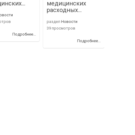
цинских…
медицинских
поздрав
расходных…
овости
раздел
Нов
отров
раздел
Новости
38 просмот
39 просмотров
Подробнее...
Подробнее...