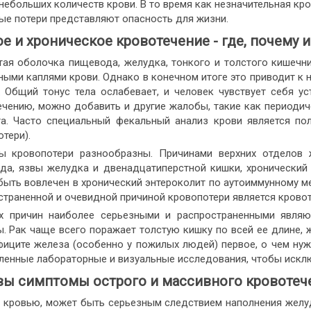
небольших количеств крови. В то время как незначительная кр
ые потери представляют опасность для жизни.
е и хроническое кровотечение - где, почему и
тая оболочка пищевода, желудка, тонкого и толстого кишечн
ными каплями крови. Однако в конечном итоге это приводит к 
. Общий тонус тела ослабевает, и человек чувствует себя у
ечению, можно добавить и другие жалобы, такие как периодиче
та. Часто специальный фекальный анализ крови является по
тери).
ы кровопотери разнообразны. Причинами верхних отделов 
да, язвы желудка и двенадцатиперстной кишки, хронический 
ыть вовлечен в хронический энтероколит по аутоиммунному мех
страненной и очевидной причиной кровопотери является кровот
х причин наиболее серьезными и распространенными являю
ы. Рак чаще всего поражает толстую кишку по всей ее длине,
фиците железа (особенно у пожилых людей) первое, о чем нуж
ленные лабораторные и визуальные исследования, чтобы исклю
вы симптомы острого и массивного кровотеч
с кровью, может быть серьезным следствием наполнения желу