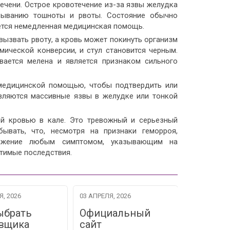
ечени. Острое кровотечение из-за язвы желудка
зыванию тошноты и рвоты. Состояние обычно
ется немедленная медицинская помощь.
вызвать рвоту, а кровь может покинуть организм
мической конверсии, и стул становится черным.
вается мелена и является признаком сильного
 медицинской помощью, чтобы подтвердить или
являются массивные язвы в желудке или тонкой
ой кровью в кале. Это тревожный и серьезный
ывать, что, несмотря на признаки геморроя,
режение любым симптомом, указывающим на
атимые последствия.
Я, 2026
03 АПРЕЛЯ, 2026
06 МАРТА, 2
ыбрать
Официальный
Коллек
вщика
сайт
ИВВЕР