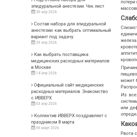
потери 
эпидуральной анестезии. Чек лист
массов
30 апр 2026
Слабо
Состав набора для эпидуральной
Слизис
анестезии: как выбрать оптимальный
единич
вариант под задачу
железа
29 апр 2026
кровот
аппети
Как выбрать поставщика
кровопо
медицинских расходных материалов
в Москве
Причин
14 апр 2026
пищево
может б
Официальный сайт медицинских
Распро
расходных материалов. Знакомство
Из все
с ИВВЕРХ
систем
03 апр 2026
или де
опреде
Коллектив ИВВЕРХ поздравляет с
праздником 8 марта
Како
06 март 2026
Рвота 