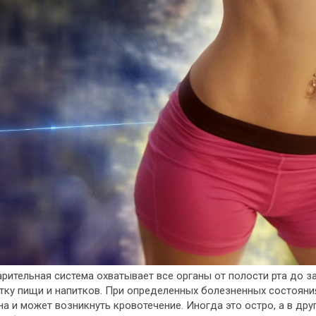
рительная система
охватывает все органы от полости рта до з
тку пищи и напитков. При определенных болезненных состояни
а и может возникнуть кровотечение. Иногда это остро, а в дру