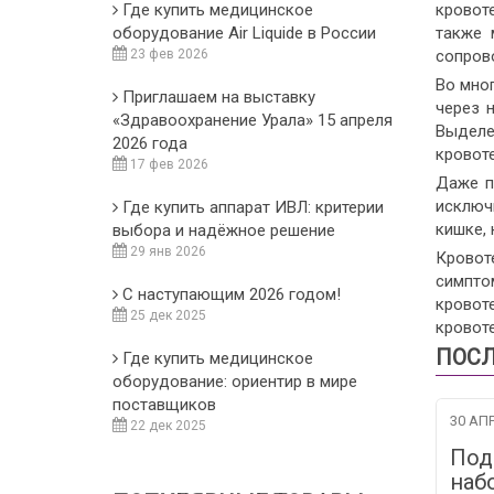
Где купить медицинское
кровот
оборудование Air Liquide в России
также 
23 фев 2026
сопров
Во мног
Приглашаем на выставку
через 
«Здравоохранение Урала» 15 апреля
Выделе
2026 года
кровоте
17 фев 2026
Даже п
исключ
Где купить аппарат ИВЛ: критерии
кишке,
выбора и надёжное решение
29 янв 2026
Кровот
симпто
С наступающим 2026 годом!
крово
25 дек 2025
кровот
ПОСЛ
Где купить медицинское
оборудование: ориентир в мире
поставщиков
30 АПР
22 дек 2025
Под
наб