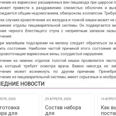
ечении из варикозно расширенных вен пищевода при циррозе п
может привести к раздражению слизистых оболочек и вы
ождается общим недомоганием, обмороком, коллапсом. Требу
их случаях кровотечение из желудка и тонкой кишки может не 
нижние отделы пищеварительной системы. Он подвергается хи
ние черного блестящего стула с неприятным запахом назы
чения.
ри малейшем подозрении на мелену следует обратиться за
ить состояние. Наиболее частой причиной этого состояния 
 кровоточащие варикозные вены, сосудистые нарушения.
ечение из нижних отделов толстой кишки проявляется чист
м, который требует осмотра врача. Важно никогда не заб
течение может возникнуть по другим причинам. Пренеб
ечение из пищеварительной системы, имеет серьезные и необр
ЕДНИЕ НОВОСТИ
ЕЛЯ, 2026
29 АПРЕЛЯ, 2026
14 АПРЕЛ
готовка
Состав набора
Как в
ора для
для
поста