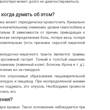
овопотеря может долго не диагностироваться,
 когда думать об этом?
ика может периодически кровоточить буквально
незначительному снижению уровня гемоглобина и
сталым. В зависимости от причин, приводящих к
ская неопределенная боль, потеря веса, потеря
ложительным (есть признаки скрытой кишечной
желудочно-кишечного тракта являются травмы
эрозивный гастрит. Тонкий и толстый кишечник
анизму (язвенный колит, болезнь Крона и т. д.).
ечение из-за геморроя.
тся опухолевые образования пищеварительной
 желудок и пищевод. При неопределенной анемии
но подумать, это опухоль. Необходимо провести
чить это.
ения?
дка кровью. Такое осложнение наблюдается при