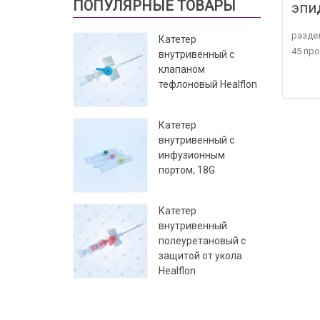
ПОПУЛЯРНЫЕ ТОВАРЫ
эпи
разде
Катетер
45 пр
внутривенный с
клапаном
тефлоновый Healflon
Катетер
внутривенный с
инфузионным
портом, 18G
Катетер
внутривенный
полеуретановый с
защитой от укола
Healflon