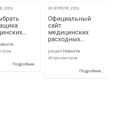
Я, 2026
03 АПРЕЛЯ, 2026
06 МАРТА, 2
ыбрать
Официальный
Коллек
вщика
сайт
ИВВЕР
цинских…
медицинских
поздрав
расходных…
овости
раздел
Нов
отров
раздел
Новости
39 просмот
40 просмотров
Подробнее...
Подробнее...