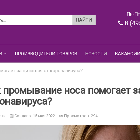
Пн-Пт:
8 (49
В
ПРОИЗВОДИТЕЛИ ТОВАРОВ
НОВОСТИ
ВАКАНСИ
могает защититься от коронавируса?
 промывание носа помогает з
онавируса?
сти
Создано: 15 мая 2022
Просмотров: 294