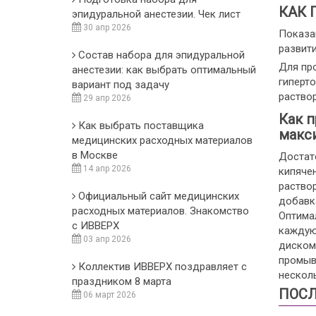
КАК 
эпидуральной анестезии. Чек лист
30 апр 2026
Показа
развит
Состав набора для эпидуральной
Для пр
анестезии: как выбрать оптимальный
гиперто
вариант под задачу
раство
29 апр 2026
Как п
Как выбрать поставщика
макс
медицинских расходных материалов
в Москве
Достат
14 апр 2026
кипяче
раство
Официальный сайт медицинских
добавк
расходных материалов. Знакомство
Оптима
с ИВВЕРХ
каждую 
03 апр 2026
диском
промыв
Коллектив ИВВЕРХ поздравляет с
несколь
праздником 8 марта
ПОСЛ
06 март 2026