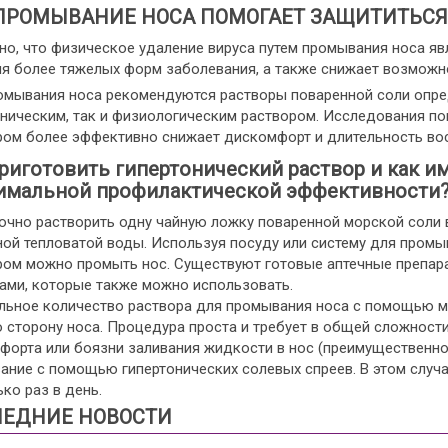
ПРОМЫВАНИЕ НОСА ПОМОГАЕТ ЗАЩИТИТЬСЯ
но, что физическое удаление вируса путем промывания носа я
ия более тяжелых форм заболевания, а также снижает возможн
омывания носа рекомендуются растворы поваренной соли опр
ническим, так и физиологическим раствором. Исследования по
ром более эффективно снижает дискомфорт и длительность вос
риготовить гипертонический раствор и как 
имальной профилактической эффективности
очно растворить одну чайную ложку поваренной морской соли в
ной тепловатой воды. Используя посуду или систему для промы
ром можно промыть нос. Существуют готовые аптечные препара
ами, которые также можно использовать.
льное количество раствора для промывания носа с помощью мис
сторону носа. Процедура проста и требует в общей сложности
форта или боязни заливания жидкости в нос (преимущественно
ание с помощью гипертонических солевых спреев. В этом случа
ко раз в день.
ЕДНИЕ НОВОСТИ