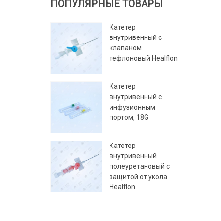
ПОПУЛЯРНЫЕ ТОВАРЫ
Катетер
внутривенный с
клапаном
тефлоновый Healflon
Катетер
внутривенный с
инфузионным
портом, 18G
Катетер
внутривенный
полеуретановый с
защитой от укола
Healflon