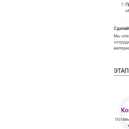
П
о
Сделайт
Мы опе
сотруд
матери
ЭТАП
Ко
Оставь