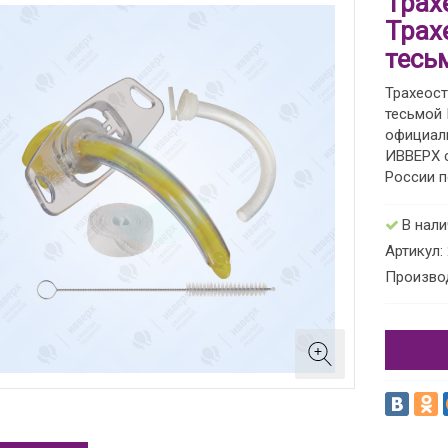
Трах
Трах
тесь
Трахеост
тесьмой 
официал
ИВВЕРХ с
России п
В нал
Артикул:
Произво