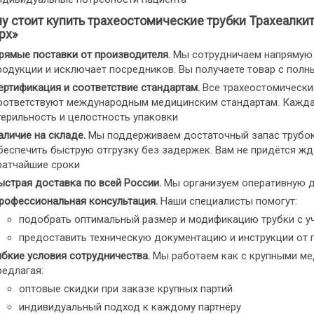
у стоит купить трахеостомические трубки Трахеалки
рх»
рямые поставки от производителя.
Мы сотрудничаем напрямую с
родукции и исключает посредников. Вы получаете товар с полн
ертификация и соответствие стандартам.
Все трахеостомические
оответствуют международным медицинским стандартам. Каждая
терильность и целостность упаковки
аличие на складе.
Мы поддерживаем достаточный запас трубок 
беспечить быструю отгрузку без задержек. Вам не придётся жда
ратчайшие сроки
ыстрая доставка по всей России.
Мы организуем оперативную д
рофессиональная консультация.
Наши специалисты помогут:
подобрать оптимальный размер и модификацию трубки с у
предоставить техническую документацию и инструкции от 
ибкие условия сотрудничества.
Мы работаем как с крупными мед
редлагая:
оптовые скидки при заказе крупных партий
индивидуальный подход к каждому партнёру