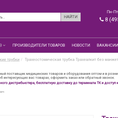
Пн-Пт:
8 (49
В
ПРОИЗВОДИТЕЛИ ТОВАРОВ
НОВОСТИ
ВАКАНСИ
кие трубки
Трахеостомическая трубка Трахеалкит без манже
ый поставщик медицинских товаров и оборудования оптом и в розни
б интересующих вас товарах, оформить заказ или обратный звонок.
ого дистрибьютера, бесплатную доставку до терминала ТК и доступ к
вич