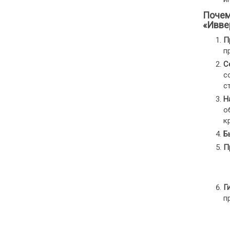
Почем
«Ивве
П
п
С
с
с
Н
о
к
Б
П
Г
п