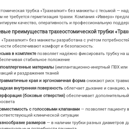
стомическая трубка «Трахеалкит» без манжеты с тесьмой — на
 не требуется герметизация трахеи. Компания «Ивверх» предла
нтируем качество, оперативность и профессиональную поддерж
вые преимущества трахеостомической трубки «Трах
 «Трахеалкит» без манжеты разработана с учётом потребностей
ности обеспечивают комфорт и безопасность:
есьма в комплекте
позволяет надёжно фиксировать трубку на ш
беспечивая стабильное положение
ипоаллергенные материалы
(имплантационно‑инертный ПВХ или 
еакций и раздражения тканей
травматичные края и эргономичная форма
снижают риск травма
ладкая внутренняя поверхность
облегчает дыхание и санацию, 
ерфорация (боковые отверстия)
обеспечивает дополнительный 
росвета
овместимость с голосовыми клапанами
— позволяет пациенту 
оответствующей клинической ситуации
азнообразие размеров
— в наличии трубки разных диаметров д
ндивидуальные потребности пациента