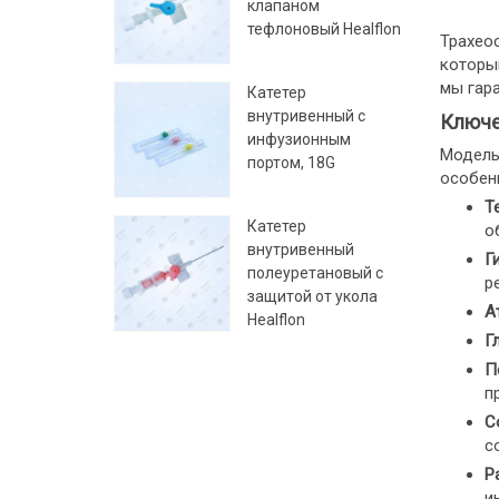
клапаном
тефлоновый Healflon
Трахео
которым
мы гара
Катетер
внутривенный с
Ключе
инфузионным
Модель
портом, 18G
особен
Т
Катетер
о
внутривенный
Г
полеуретановый с
р
защитой от укола
А
Healflon
Г
П
п
С
с
Р
и