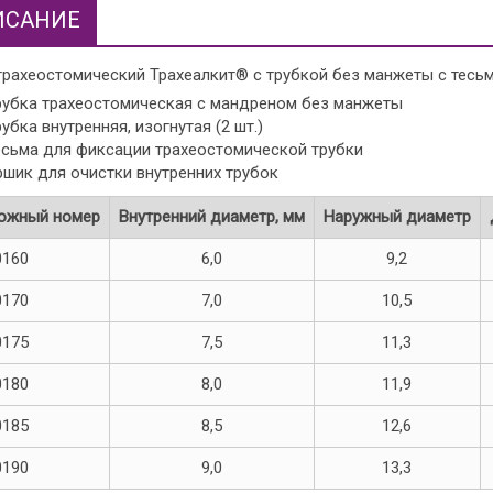
ИСАНИЕ
рахеостомический Трахеалкит® с трубкой без манжеты с тесьм
рубка трахеостомическая с мандреном без манжеты
рубка внутренняя, изогнутая (2 шт.)
есьма для фиксации трахеостомической трубки
ршик для очистки внутренних трубок
ожный номер
Внутренний диаметр, мм
Наружный диаметр
0160
6,0
9,2
0170
7,0
10,5
0175
7,5
11,3
0180
8,0
11,9
0185
8,5
12,6
0190
9,0
13,3