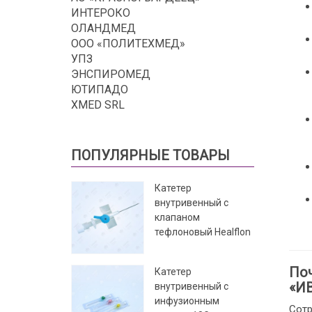
ИНТЕРОКО
ОЛАНДМЕД
ООО «ПОЛИТЕХМЕД»
УПЗ
ЭНСПИРОМЕД
ЮТИПАДО
XMED SRL
ПОПУЛЯРНЫЕ ТОВАРЫ
Катетер
внутривенный с
клапаном
тефлоновый Healflon
Поч
Катетер
«И
внутривенный с
инфузионным
Сотр