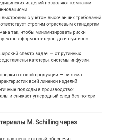
едицинских изделий позволяют компании
инновациями
g выстроены с учётом высочайших требований
ответствует строгим отраслевым стандартам
ана так, чтобы минимизировать риски
рректных форм катетеров до интуитивно
 широкий спектр задач — от рутинных
редставлены катетеры, системы инфузии,
оверки готовой продукции — система
характеристик всей линейки изделий
гичные подходы в производство:
алы и снижает углеродный след без потери
риалы M. Schilling через
ого партнёра, который обеспечит