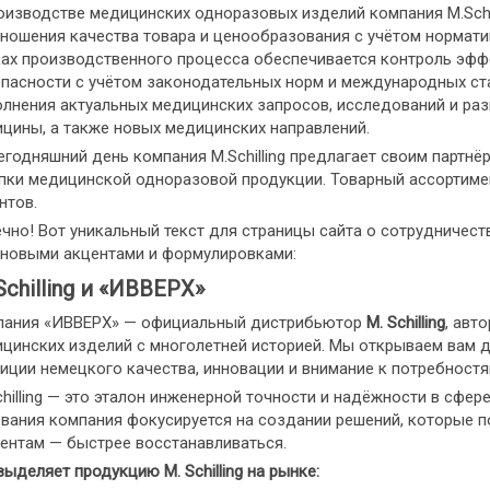
оизводстве медицинских одноразовых изделий компания M.Schil
ношения качества товара и ценообразования с учётом нормати
ах производственного процесса обеспечивается контроль эффе
пасности с учётом законодательных норм и международных ст
лнения актуальных медицинских запросов, исследований и раз
цины, а также новых медицинских направлений.
егодняшний день компания M.Schilling предлагает своим партн
пки медицинской одноразовой продукции. Товарный ассортиме
нтов.
чно! Вот уникальный текст для страницы сайта о сотрудничест
 новыми акцентами и формулировками:
Schilling и «ИВВЕРХ»
ания «ИВВЕРХ» — официальный дистрибьютор
M. Schilling
, авт
цинских изделий с многолетней историей. Мы открываем вам д
иции немецкого качества, инновации и внимание к потребност
chilling — это эталон инженерной точности и надёжности в сфер
вания компания фокусируется на создании решений, которые п
ентам — быстрее восстанавливаться.
выделяет продукцию M. Schilling на рынке: