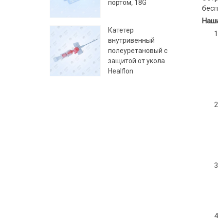
портом, 18G
бесп
Наши
Катетер
внутривенный
полеуретановый с
защитой от укола
Healflon