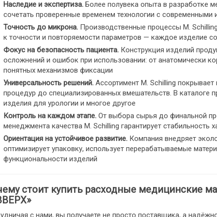
Наследие и экспертиза.
Более полувека опыта в разработке м
сочетать проверенные временем технологии с современными 
Точность до микрона.
Производственные процессы M. Schillin
к точности и повторяемости параметров — каждое изделие со
Фокус на безопасность пациента.
Конструкция изделий продум
осложнений и ошибок при использовании: от анатомически ко
понятных механизмов фиксации
Универсальность решений.
Ассортимент M. Schilling покрывает
процедур до специализированных вмешательств. В каталоге п
изделия для урологии и многое другое
Контроль на каждом этапе.
От выбора сырья до финальной пр
менеджмента качества M. Schilling гарантирует стабильность 
Ориентация на устойчивое развитие.
Компания внедряет эколо
оптимизирует упаковку, использует перерабатываемые матери
функциональности изделий
ему стоит купить расходные медицинские мате
ВВЕРХ»
удничая с нами, вы получаете не просто поставщика, а надёжн