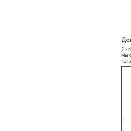
До
С «И
Мы б
соср