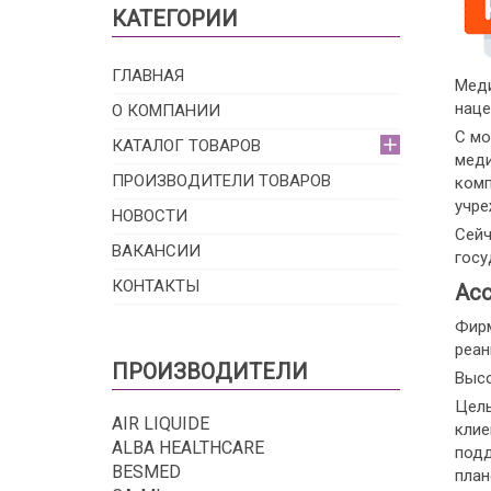
КАТЕГОРИИ
ГЛАВНАЯ
Меди
наце
О КОМПАНИИ
С мо
КАТАЛОГ ТОВАРОВ
меди
ПРОИЗВОДИТЕЛИ ТОВАРОВ
комп
учре
НОВОСТИ
Сейч
ВАКАНСИИ
госу
КОНТАКТЫ
Асс
Фирм
реан
ПРОИЗВОДИТЕЛИ
Высо
Цель
AIR LIQUIDE
клие
ALBA HEALTHCARE
подд
BESMED
план