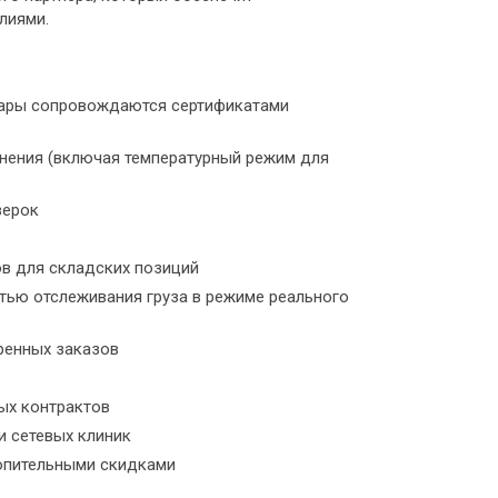
лиями.
овары сопровождаются сертификатами
анения (включая температурный режим для
верок
ов для складских позиций
ью отслеживания груза в режиме реального
ренных заказов
ых контрактов
и сетевых клиник
копительными скидками