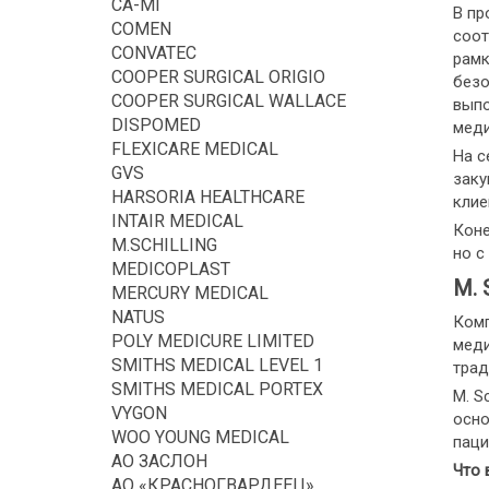
CA-MI
В пр
COMEN
соот
CONVATEC
рамк
COOPER SURGICAL ORIGIO
безо
COOPER SURGICAL WALLACE
выпо
DISPOMED
меди
FLEXICARE MEDICAL
На с
GVS
заку
HARSORIA HEALTHCARE
клие
INTAIR MEDICAL
Коне
M.SCHILLING
но с
MEDICOPLAST
M. 
MERCURY MEDICAL
NATUS
Комп
POLY MEDICURE LIMITED
меди
SMITHS MEDICAL LEVEL 1
трад
SMITHS MEDICAL PORTEX
M. S
VYGON
осно
WOO YOUNG MEDICAL
паци
АО ЗАСЛОН
Что 
АО «КРАСНОГВАРДЕЕЦ»