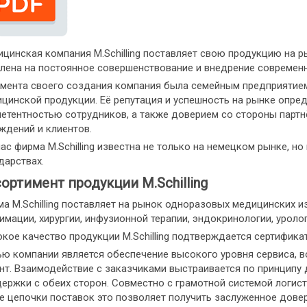
цинская компания M.Schilling поставляет свою продукцию на ры
лена на постоянное совершенствование и внедрение современн
мента своего создания компания была семейным предприятие
цинской продукции. Её репутация и успешность на рынке опре
етентностью сотрудников, а также доверием со стороны партн
ждений и клиентов.
ас фирма M.Schilling известна не только на немецком рынке, но
дарствах.
ортимент продукции M.Schilling
а M.Schilling поставляет на рынок одноразовых медицинских и
имации, хирургии, инфузионной терапии, эндокринологии, уролог
кое качество продукции M.Schilling подтверждается сертификат
ю компании является обеспечение высокого уровня сервиса,
нт. Взаимодействие с заказчиками выстраивается по принципу 
ержки с обеих сторон. Совместно с грамотной системой логис
е цепочки поставок это позволяет получить заслуженное довер