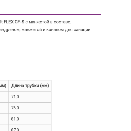
it
FLEX
CF-
S
с манжетой в составе:
андреном, манжетой и каналом для санации
мм)
Длина трубки (мм)
71,0
76,0
81,0
87,0