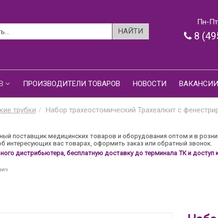
Пн-Пт:
8 (49
В
ПРОИЗВОДИТЕЛИ ТОВАРОВ
НОВОСТИ
ВАКАНСИ
кие трубки
Набор трахеостомический Трахеалкит с фенестрир
ый поставщик медицинских товаров и оборудования оптом и в розни
б интересующих вас товарах, оформить заказ или обратный звонок.
ого дистрибьютера, бесплатную доставку до терминала ТК и доступ к
вич