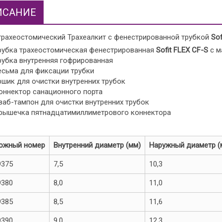
ИСАНИЕ
трахеостомический Трахеалкит с фенестрированной трубкой
Sof
рубка трахеостомическая фенестрированная
Sofit
FLEX
CF-
S
с м
рубка внутренняя гофрированная
есьма для фиксации трубки
ршик для очистки внутренних трубок
оннектор санационного порта
ваб-тампон для очистки внутренних трубок
рышечка пятнадцатимиллиметрового коннектора
ожный номер
Внутренний диаметр (мм)
Наружный диаметр (
9375
7,5
10,3
9380
8,0
11,0
9385
8,5
11,6
9390
9,0
12,3