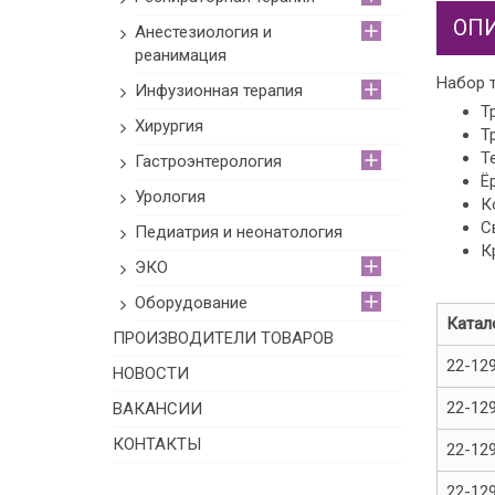
ОП
Анестезиология и
реанимация
Набор 
Инфузионная терапия
Т
Хирургия
Т
Т
Гастроэнтерология
Ё
Урология
К
С
Педиатрия и неонатология
К
ЭКО
Оборудование
Катал
ПРОИЗВОДИТЕЛИ ТОВАРОВ
22-12
НОВОСТИ
22-12
ВАКАНСИИ
КОНТАКТЫ
22-12
22-12