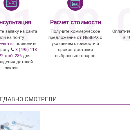
01
02
нсультация
Расчет стоимости
те заявку на сайта
Получите коммерческое
Оплатит
или на почту
предложение от ИВВЕРХ с
в 
vverh.ru
, позвоните
указанием стоимости и
ефону
8 (495) 118-
сроков доставки
22 доб. 236
для
выбранных товаров
ждения деталей
заказа
ЕДАВНО СМОТРЕЛИ