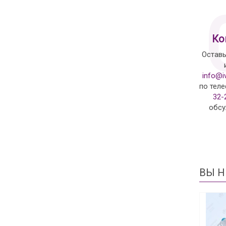
Ко
Оставь
info@i
по тел
32-
обсу
ВЫ Н