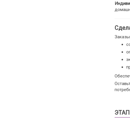
Индиви
домашн
Сдел
Заказыв
с
о
э
п
Обеспе
Оставь
потреб
ЭТАП