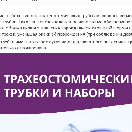
чие от большинства трахеостомических трубок массового сегм
е трубки. Такое высокотехнологичное исполнение обеспечивае
го объема низкого давления тороидальной скошеной формы об
 трахеи, уменьшая риски её повреждения (при соблюдении дав
 трубки имеет конусное сужение для деликатного введения в т
ительно отполирована.