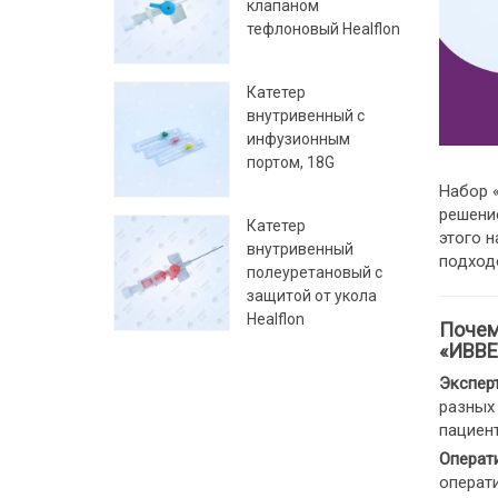
клапаном
тефлоновый Healflon
Катетер
внутривенный с
инфузионным
портом, 18G
Набор «
решени
Катетер
этого 
внутривенный
подход
полеуретановый с
защитой от укола
Healflon
Почему
«ИВВЕ
Экспер
разных 
пациен
Операт
операт