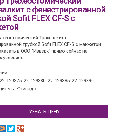
р трахеостомический
еалкит с фенестрированной
ой Sofit FLEX CF-S с
етой
ахеостомический Трахеалкит с
рованной трубкой Sofit FLEX CF-S с манжетой
казать в ООО "Ивверх" прямо сейчас на
х условиях
ичии
 22-129375, 22-129380, 22-129385, 22-129390
дитель: Ютипадо
УЗНАТЬ ЦЕНУ