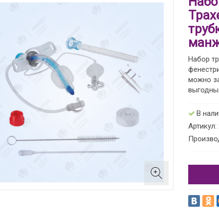
Набо
Трах
трубк
манж
Набор тр
фенестри
можно за
выгодны
В нал
Артикул:
Произво