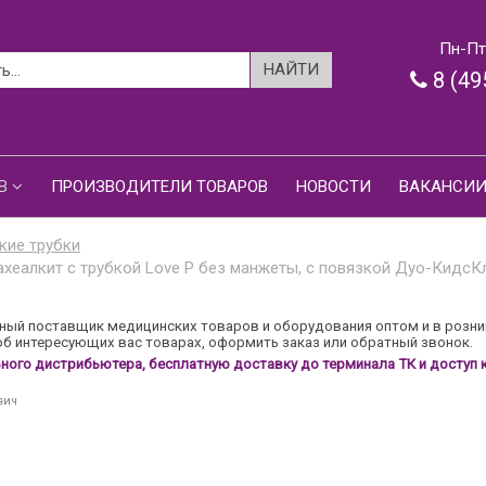
Пн-Пт:
8 (49
В
ПРОИЗВОДИТЕЛИ ТОВАРОВ
НОВОСТИ
ВАКАНСИ
кие трубки
хеалкит с трубкой Love P без манжеты, с повязкой Дуо-КидсКл
ый поставщик медицинских товаров и оборудования оптом и в розни
б интересующих вас товарах, оформить заказ или обратный звонок.
ого дистрибьютера, бесплатную доставку до терминала ТК и доступ к
вич