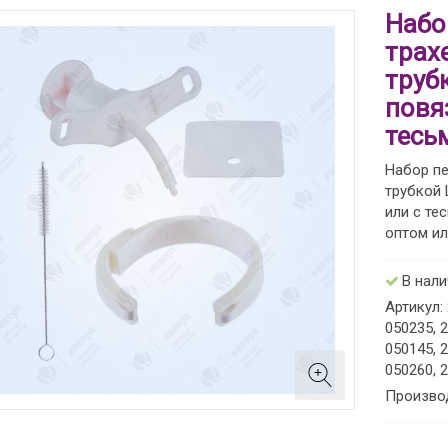
Набо
трах
труб
повя
тесь
Набор пе
трубкой 
или с те
оптом ил
В нал
Артикул:
050235, 
050145, 
050260, 
Произво