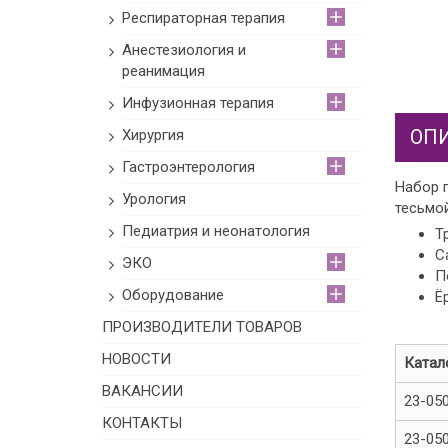
Респираторная терапия
Анестезиология и
реанимация
Инфузионная терапия
ОП
Хирургия
Гастроэнтерология
Набор 
Урология
тесьмой
Педиатрия и неонатология
Т
С
ЭКО
П
Оборудование
Ё
ПРОИЗВОДИТЕЛИ ТОВАРОВ
НОВОСТИ
Катал
ВАКАНСИИ
23-05
КОНТАКТЫ
23-05