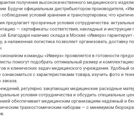
гарантия получения высококачественного медицинского издел
рии. Будучи официальным дистрибьютором производителя, «Ивв
 соблюдение условий хранения и транспортировки, что критич
ия предлагает прозрачные условия сотрудничества: актуальны
нтацию — сертификаты соответствия, накладные и инструкции 
кой. Благодаря наличию склада в Москве «Ивверх» гарантирует
у, а налаженная логистика позволяет организовать доставку п
.
сионализм команды «Ивверх» проявляется в готовности предо
листы помогут подобрать оптимальный размер и комплектацию 
тов и клинических задач медицинского учреждения. Удобный он
 ознакомиться с характеристиками товара, изучить фото и техн
 заказа.
реждений, регулярно закупающих медицинские расходные матер
уальные условия сотрудничества и обсудить специальные цены
анией обеспечивает медицинским организациям надёжный и б
рическим трахеостомическим наборам — с минимумом бюрокра
в.