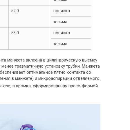
52,0
повязка
тесьма
58,0
повязка
тесьма
ента манжета вклеена в цилиндрическую выемку
т менее травматичную установку трубки. Манжета
еспечивает оптимальное пятно контакта со
ления в манжете) и микроаспирации отделяемого.
рахею, а кромка, сформированная пресс-формой,