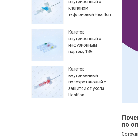
внутривенный с
клапаном
тефлоновый Healflon
Катетер
внутривенный с
инфузионным
портом, 18G
Катетер
внутривенный
полеуретановый с
защитой от укола
Healflon
Поче
по оп
Сотруд