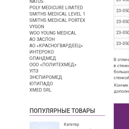
NATUS
POLY MEDICURE LIMITED
23-05
SMITHS MEDICAL LEVEL 1
SMITHS MEDICAL PORTEX
23-05
VYGON
23-05
WOO YOUNG MEDICAL
АО ЗАСЛОН
23-05
АО «КРАСНОГВАРДЕЕЦ»
ИНТЕРОКО
ОЛАНДМЕД
В отли
ООО «ПОЛИТЕХМЕД»
в стенк
УПЗ
большо
ЭНСПИРОМЕД
стенкой
ЮТИПАДО
Кончик
XMED SRL
дополн
ПОПУЛЯРНЫЕ ТОВАРЫ
Катетер