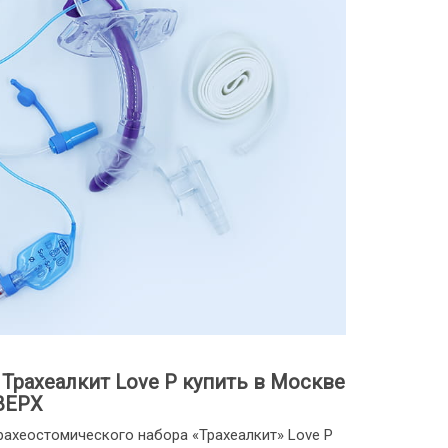
Трахеалкит Love P купить в Москве
ВЕРХ
рахеостомического набора «Трахеалкит» Love P