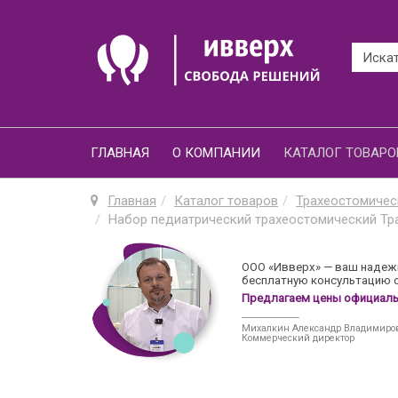
ГЛАВНАЯ
О КОМПАНИИ
КАТАЛОГ ТОВАРО
Главная
Каталог товаров
Трахеостомичес
Набор педиатрический трахеостомический Тра
ООО «Ивверх» — ваш надежн
бесплатную консультацию о
Предлагаем цены официальн
_____________
Михалкин Александр Владимиро
Коммерческий директор