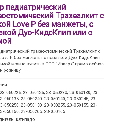
р педиатрический
еостомический Трахеалкит с
кой Love P без манжеты, с
зкой Дуо-КидсКлип или с
мой
диатрический трахеостомический Трахеалкит с
Love P без манжеты, с повязкой Дуо-КидсКлип
сьмой можно купить в ООО "Ивверх" прямо сейчас
и розницу
ичии
 23-050225, 23-050125, 23-050230, 23-050130, 23-
23-050135, 23-050240, 23-050140, 23-050245, 23-
23-050250, 23-050150, 23-050255, 23-050155, 23-
23-050160, 23-050265, 23-050165
дитель: Ютипадо