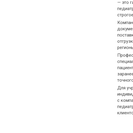
— это 
педиат
строгое
Компан
докуме
постав
отгрузк
регионы
Профес
специа
пациен
заранее
точного
Для уч
индивид
с комп
педиат
клиенто