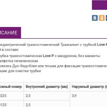
ИСАНИЕ
педиатрический трахеостомический Трахеалкит с трубкой
Love
 в составе:
рубка трахеостомическая
Love
P
с мандреном, без манжеты
алфетка гигиеническая
овязка Дуо-КидсКлип или тесьма для фиксации трахеостомиче
ршик для очистки трубки
ожный номер
Внутренний диаметр (мм)
Наружный диаметр (
0225
2,5
3,9
0125
2,5