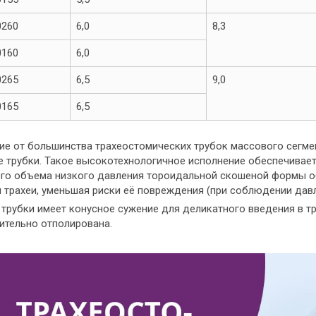
0260
6,0
8,3
0160
6,0
0265
6,5
9,0
0165
6,5
чие от большинства трахеостомических трубок массового сегм
е трубки. Такое высокотехнологичное исполнение обеспечивае
го объема низкого давления тороидальной скошеной формы об
 трахеи, уменьшая риски её повреждения (при соблюдении дав
 трубки имеет конусное сужение для деликатного введения в т
ительно отполирована.