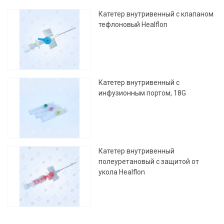
Катетер внутривенный с клапаном
тефлоновый Healflon
Катетер внутривенный с
инфузионным портом, 18G
Катетер внутривенный
полеуретановый с защитой от
укола Healflon