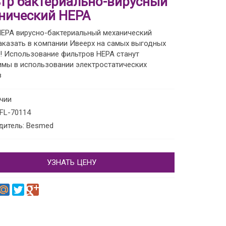
тр бактериально-вирусный
нический HEPA
HEPA вирусно-бактериальный механический
казать в компании Ивеерх на самых выгодных
! Использование фильтров HEPA станут
имы в использовании электростатических
в
ичии
 FL-70114
дитель: Besmed
УЗНАТЬ ЦЕНУ