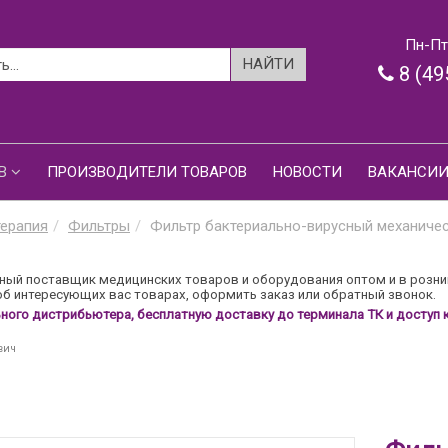
Пн-Пт:
8 (49
В
ПРОИЗВОДИТЕЛИ ТОВАРОВ
НОВОСТИ
ВАКАНСИ
терапия
Фильтры
Фильтр бактериально-вирусный механиче
ый поставщик медицинских товаров и оборудования оптом и в розни
б интересующих вас товарах, оформить заказ или обратный звонок.
ого дистрибьютера, бесплатную доставку до терминала ТК и доступ к
вич