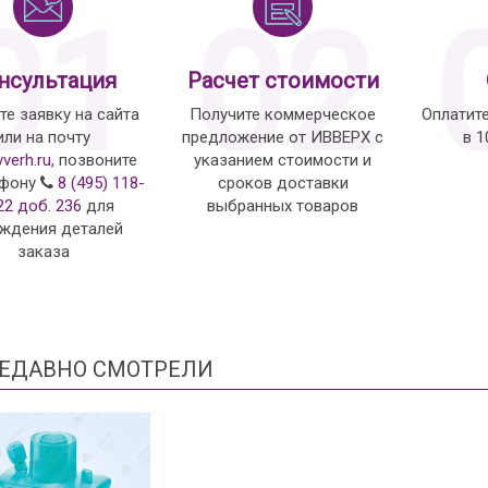
01
02
нсультация
Расчет стоимости
те заявку на сайта
Получите коммерческое
Оплатит
или на почту
предложение от ИВВЕРХ с
в 
vverh.ru
, позвоните
указанием стоимости и
ефону
8 (495) 118-
сроков доставки
22 доб. 236
для
выбранных товаров
ждения деталей
заказа
ЕДАВНО СМОТРЕЛИ