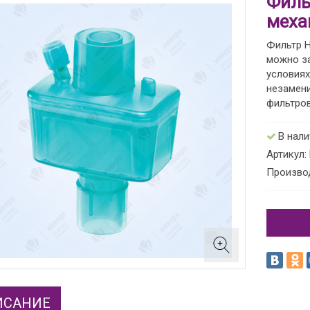
Филь
меха
Фильтр 
можно за
условиях
незамен
фильтро
В нал
Артикул:
Произво
ИСАНИЕ