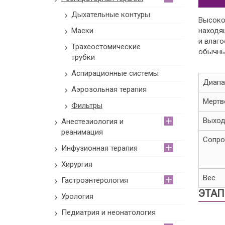
Дыхательные контуры
Высоко
Маски
находя
и влаг
Трахеостомические
обычны
трубки
Аспирационные системы
Диапа
Аэрозольная терапия
Мертв
Фильтры
Выход
Анестезиология и
реанимация
Сопро
Инфузионная терапия
Хирургия
Вес
Гастроэнтерология
ЭТАП
Урология
Педиатрия и неонатология