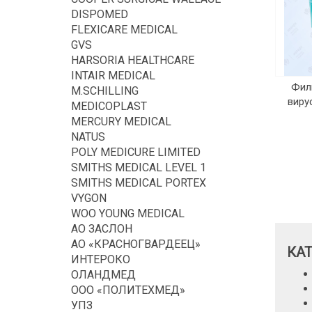
DISPOMED
FLEXICARE MEDICAL
GVS
HARSORIA HEALTHCARE
INTAIR MEDICAL
Фил
M.SCHILLING
виру
MEDICOPLAST
MERCURY MEDICAL
NATUS
POLY MEDICURE LIMITED
SMITHS MEDICAL LEVEL 1
SMITHS MEDICAL PORTEX
VYGON
WOO YOUNG MEDICAL
АО ЗАСЛОН
АО «КРАСНОГВАРДЕЕЦ»
КА
ИНТЕРОКО
ОЛАНДМЕД
ООО «ПОЛИТЕХМЕД»
УПЗ