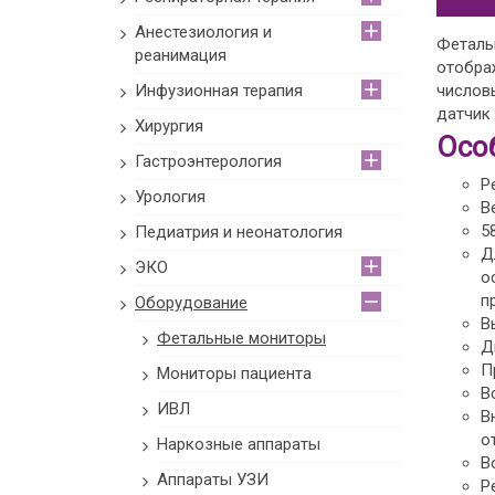
Анестезиология и
Феталь
реанимация
отобра
Инфузионная терапия
числов
датчик
Хирургия
Осо
Гастроэнтерология
Р
Урология
В
5
Педиатрия и неонатология
Д
ЭКО
о
п
Оборудование
В
Фетальные мониторы
Д
П
Мониторы пациента
В
ИВЛ
В
о
Наркозные аппараты
В
Аппараты УЗИ
Р