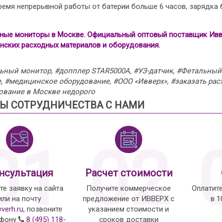
ремя непрерывной работы от батерии больше 6 часов, зарядка б
ные мониторы в Москве. Официальный оптовый поставщик Ивве
нских расходных материалов и оборудования.
ьный монитор, #допплер STAR5000A, #УЗ-датчик, #Фетальный 
, #медицинское оборудование, #ООО «Ивверх», #заказать ра
ование в Москве недорого
Ы СОТРУДНИЧЕСТВА С НАМИ
01
02
нсультация
Расчет стоимости
те заявку на сайта
Получите коммерческое
Оплатит
или на почту
предложение от ИВВЕРХ с
в 
vverh.ru
, позвоните
указанием стоимости и
ефону
8 (495) 118-
сроков доставки