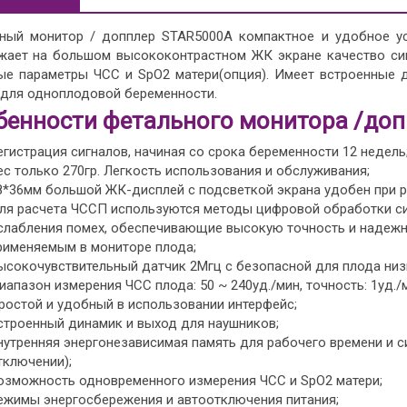
ный монитор / допплер STAR5000A компактное и удобное ус
жает на большом высококонтрастном ЖК экране качество сигн
ые параметры ЧСС и SpO2 матери(опция). Имеет встроенные 
 для одноплодовой беременности.
бенности фетального монитора /доп
егистрация сигналов, начиная со срока беременности 12 недель
ес только 270гр. Легкость использования и обслуживания;
8*36мм большой ЖК-дисплей с подсветкой экрана удобен при р
ля расчета ЧССП используются методы цифровой обработки си
слабления помех, обеспечивающие высокую точность и надежн
рименяемым в мониторе плода;
ысокочувствительный датчик 2Мгц с безопасной для плода низ
иапазон измерения ЧСС плода: 50 ~ 240уд./мин, точность: 1уд./
ростой и удобный в использовании интерфейс;
строенный динамик и выход для наушников;
нутренняя энергонезависимая память для рабочего времени и с
тключении);
озможность одновременного измерения ЧСС и SpO2 матери;
ежимы энергосбережения и автоотключения питания;