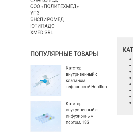
ООО «ПОЛИТЕХМЕД»
УПЗ
ЭНСПИРОМЕД
ЮТИПАДО
XMED SRL
КА
ПОПУЛЯРНЫЕ ТОВАРЫ
Катетер
внутривенный с
клапаном
тефлоновый Healflon
Катетер
внутривенный с
инфузионным
портом, 18G