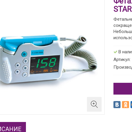
Фета
STAR
Фетальн
сокраще
Небольшо
использо
В нал
Артикул:
Произво
ИСАНИЕ