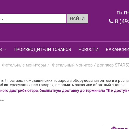
Пн-Пт:
8 (49
В
ПРОИЗВОДИТЕЛИ ТОВАРОВ
НОВОСТИ
ВАКАНСИ
Фетальные мониторы
Фетальный монитор / допплер STAR5
ый поставщик медицинских товаров и оборудования оптом и в розни
б интересующих вас товарах, оформить заказ или обратный звонок.
ого дистрибьютера, бесплатную доставку до терминала ТК и доступ к
вич