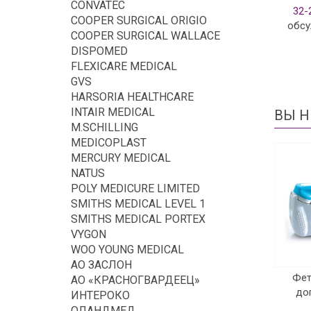
CONVATEC
32-
COOPER SURGICAL ORIGIO
обсу
COOPER SURGICAL WALLACE
DISPOMED
FLEXICARE MEDICAL
GVS
HARSORIA HEALTHCARE
INTAIR MEDICAL
ВЫ Н
M.SCHILLING
MEDICOPLAST
MERCURY MEDICAL
NATUS
POLY MEDICURE LIMITED
SMITHS MEDICAL LEVEL 1
SMITHS MEDICAL PORTEX
VYGON
WOO YOUNG MEDICAL
АО ЗАСЛОН
Фет
АО «КРАСНОГВАРДЕЕЦ»
до
ИНТЕРОКО
ОЛАНДМЕД