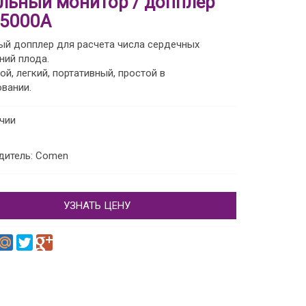
льный монитор / допплер
5000A
ый допплер для расчета числа сердечных
ний плода.
й, легкий, портативный, простой в
вании.
ичии
дитель: Comen
УЗНАТЬ ЦЕНУ