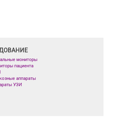
ДОВАНИЕ
альные мониторы
иторы пациента
Л
козные аппараты
араты УЗИ