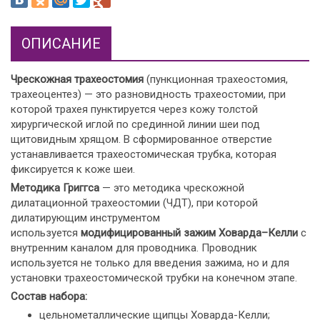
ОПИСАНИЕ
Чрескожная трахеостомия
(пункционная трахеостомия,
трахеоцентез) — это разновидность трахеостомии, при
которой трахея пунктируется через кожу толстой
хирургической иглой по срединной линии шеи под
щитовидным хрящом. В сформированное отверстие
устанавливается трахеостомическая трубка, которая
фиксируется к коже шеи.
Методика Григгса
— это методика чрескожной
дилатационной трахеостомии (ЧДТ), при которой
дилатирующим инструментом
используется
модифицированный зажим Ховарда–Келли
с
внутренним каналом для проводника. Проводник
используется не только для введения зажима, но и для
установки трахеостомической трубки на конечном этапе.
Состав набора:
цельнометаллические щипцы Ховарда-Келли;