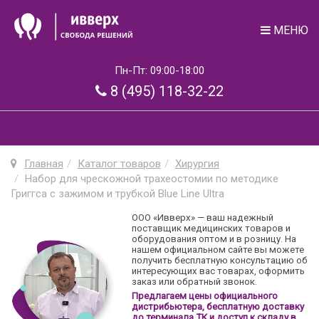
МЕНЮ
Пн-Пт: 09:00-18:00
8 (495) 118-32-22
Главная
Каталог товаров
Хирургия
Набор для чрескожной трахеостомии по методике
Григгса с зажимом и трубкой Blue Line Ultra
ООО «Ивверх» — ваш надежный
поставщик медицинских товаров и
оборудования оптом и в розницу. На
нашем официальном сайте вы можете
получить бесплатную консультацию об
интересующих вас товарах, оформить
заказ или обратный звонок.
Предлагаем цены официального
дистрибьютера, бесплатную доставку
до терминала ТК и доступ к складу в