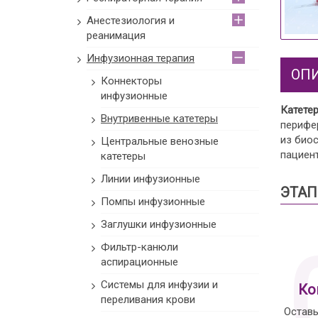
Анестезиология и
реанимация
Инфузионная терапия
ОП
Коннекторы
инфузионные
Катете
Внутривенные катетеры
перифер
из био
Центральные венозные
пациент
катетеры
Линии инфузионные
ЭТАП
Помпы инфузионные
Заглушки инфузионные
Фильтр-канюли
аспирационные
Системы для инфузии и
Ко
переливания крови
Оставь