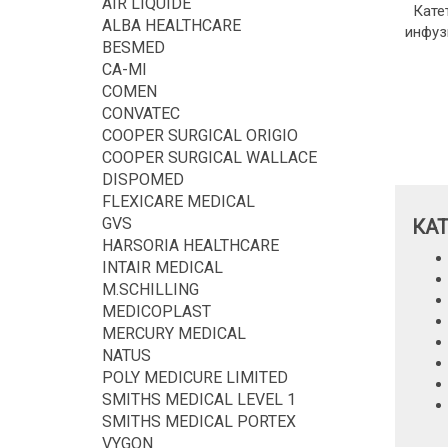
AIR LIQUIDE
Кате
ALBA HEALTHCARE
инфуз
BESMED
CA-MI
COMEN
CONVATEC
COOPER SURGICAL ORIGIO
COOPER SURGICAL WALLACE
DISPOMED
FLEXICARE MEDICAL
GVS
КА
HARSORIA HEALTHCARE
INTAIR MEDICAL
M.SCHILLING
MEDICOPLAST
MERCURY MEDICAL
NATUS
POLY MEDICURE LIMITED
SMITHS MEDICAL LEVEL 1
SMITHS MEDICAL PORTEX
VYGON