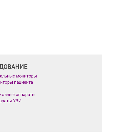
ДОВАНИЕ
альные мониторы
иторы пациента
Л
козные аппараты
араты УЗИ