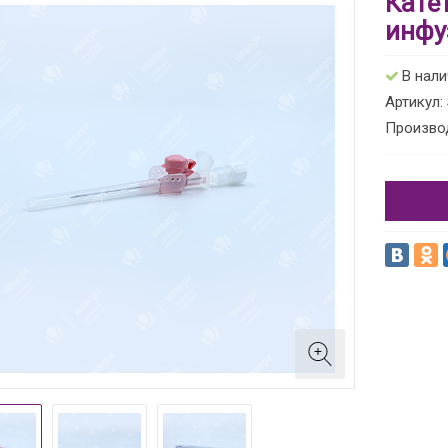
Кате
инфу
В нал
Артикул:
Производ