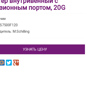
тер внутривенный с
зионным портом, 20G
ичии
 S7500F120
итель: M.Schilling
УЗНАТЬ ЦЕНУ