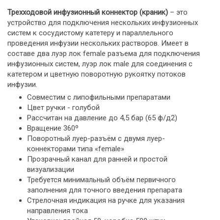
Трехходовой инфузионный коннектор (краник)
– это
устройство для подключения нескольких инфузионных
систем к сосудистому катетеру и параллельного
проведения инфузии нескольких растворов. Имеет в
составе два луэр лок female разъема для подключения
инфузионных систем, луэр лок male для соединения с
катетером и цветную поворотную рукоятку потоков
инфузии.
Совместим с липофильными препаратами
Цвет ручки - голубой
Рассчитан на давление до 4,5 бар (65 ф/д2)
Вращение 360º
Поворотный луер-разъём с двумя луер-
коннекторами типа «female»
Прозрачный канал для ранней и простой
визуализации
Требуется минимальный объём первичного
заполнения для точного введения препарата
Стрелочная индикация на ручке для указания
направления тока