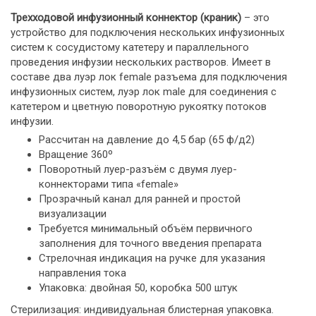
Трехходовой инфузионный коннектор (краник)
– это
устройство для подключения нескольких инфузионных
систем к сосудистому катетеру и параллельного
проведения инфузии нескольких растворов. Имеет в
составе два луэр лок female разъема для подключения
инфузионных систем, луэр лок male для соединения с
катетером и цветную поворотную рукоятку потоков
инфузии.
Рассчитан на давление до 4,5 бар (65 ф/д2)
Вращение 360º
Поворотный луер-разъём с двумя луер-
коннекторами типа «female»
Прозрачный канал для ранней и простой
визуализации
Требуется минимальный объём первичного
заполнения для точного введения препарата
Стрелочная индикация на ручке для указания
направления тока
Упаковка: двойная 50, коробка 500 штук
Стерилизация: индивидуальная блистерная упаковка.