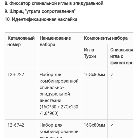
8. Фиксатор спинальной иглы в эпидуральной
9. Шприц "утрата сопротивления"
10. Идентификационная наклейка
Каталожный
Наименование
Компоненты набора
номер
набора
Игла
Спиальная
Туохи
игла с
фиксатором
12-6722
Набор для
16Gx80мм
✓
комбинированной
спинально-
эпидуральной
анестеэии
(16G*80 / 27Gx130
/1,0*900)
12-6742
Набор для
16Gx80мм
✓
комбинированной