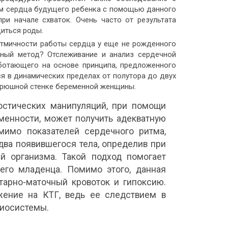
ем сердца будущего ребенка с помощью данного
ри начале схваток. Очень часто от результата
иться роды.
итмичности работы сердца у еще не рожденного
нный метод? Отслеживание и анализ сердечной
аботающего на основе принципа, предложенного
я в динамических пределах от полутора до двух
брюшной стенке беременной женщины.
остических манипуляций, при помощи
менности, может получить адекватную
мимо показателей сердечного ритма,
два появившегося тела, определив при
й организма. Такой подход помогает
его младенца. Помимо этого, данная
тарно-маточный кровоток и гипоксию.
жение на КТГ, ведь ее следствием в
диосистемы.