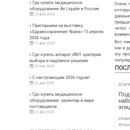
Где купить медицинское
Очень 
оборудование Air Liquide в России
которы
23 фев 2026
данные
тридца
Приглашаем на выставку
четко 
«Здравоохранение Урала» 15 апреля
взаимо
2026 года
Вот, на
17 фев 2026
как и 
эту пр
Где купить аппарат ИВЛ: критерии
популяр
выбора и надёжное решение
29 янв 2026
ПОСЛ
С наступающим 2026 годом!
25 дек 2025
30 АПР
Под
Где купить медицинское
наб
оборудование: ориентир в мире
эпи
поставщиков
22 дек 2025
разде
45 пр