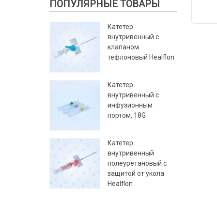
ПОПУЛЯРНЫЕ ТОВАРЫ
Катетер
внутривенный с
клапаном
тефлоновый Healflon
Катетер
внутривенный с
инфузионным
портом, 18G
Катетер
внутривенный
полеуретановый с
защитой от укола
Healflon