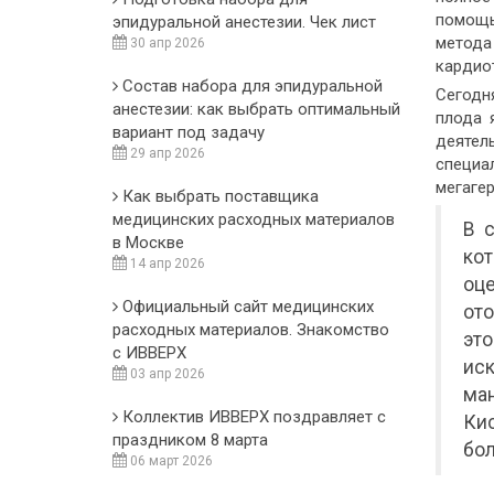
помощь
эпидуральной анестезии. Чек лист
метода
30 апр 2026
кардио
Состав набора для эпидуральной
Сегодн
анестезии: как выбрать оптимальный
плода 
вариант под задачу
деятел
29 апр 2026
специа
мегаге
Как выбрать поставщика
медицинских расходных материалов
В 
в Москве
ко
14 апр 2026
оц
Официальный сайт медицинских
ото
расходных материалов. Знакомство
эт
с ИВВЕРХ
ис
03 апр 2026
ма
Коллектив ИВВЕРХ поздравляет с
Ки
праздником 8 марта
бол
06 март 2026