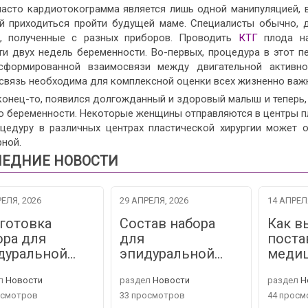
часто кардиотокограмма является лишь одной манипуляцией, 
й приходиться пройти будущей маме. Специалисты обычно, д
, полученные с разных приборов. Проводить
КТГ
плода на
ти двух недель беременности. Во-первых, процедура в этот п
сформированной взаимосвязи между двигательной активно
связь необходима для комплексной оценки всех жизненно важн
конец-то, появился долгожданный и здоровый малыш и теперь,
до беременности. Некоторые женщины отправляются в центры пл
оцедуру в различных центрах пластической хирургии может о
ной.
ЕДНИЕ НОВОСТИ
ЕЛЯ, 2026
29 АПРЕЛЯ, 2026
14 АПРЕЛ
готовка
Состав набора
Как в
ора для
для
поста
дуральной…
эпидуральной…
меди
л
Новости
раздел
Новости
раздел
Н
осмотров
33 просмотров
44 просм