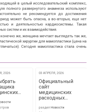
входящей в целый исследовательский комплекс,
ля полного развернутого анамнеза используют
стоятельно не рекомендуется до достижения
ериод может быть опасна, а во-вторых, еще нет
стью и деятельностью кардиосистемы. Такая
ых систем и их взаимодействия.
 конечно же, женщина мечтает выглядеть так же,
астической хирургии для мамопластики (цена на
тличаться). Сегодня мамопластика стала очень
Я, 2026
03 АПРЕЛЯ, 2026
06 МАРТА, 2
ыбрать
Официальный
Коллек
вщика
сайт
ИВВЕР
цинских…
медицинских
поздрав
расходных…
овости
раздел
Нов
отров
раздел
Новости
38 просмот