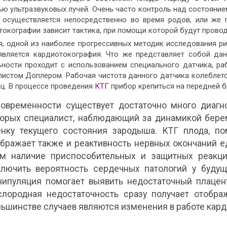
ю ультразвуковых лучей. Очень часто контроль над состояни
 осуществляется непосредственно во время родов, или же п
токографии зависит тактика, при помощи которой будут провод
я, одной из наиболее прогрессивных методик исследования р
является кардиотокография. Что же представляет собой да
ьности проходит с использованием специального датчика, р
листом Доплером. Рабочая чистота данного датчика колеблетс
рц. В процессе проведения
КТГ
прибор крепиться на передней 
современности существует достаточно много диагн
торых специалист, наблюдающий за динамикой бере
енку текущего состояния зародыша. КТГ плода, по
бражает также и реактивность нервных окончаний е
ом наличие приспособительных и защитных реакци
ключить вероятность сердечных патологий у будущ
нипуляция помогает выявить недостаточный плацен
слородная недостаточность сразу получает отобра
ьшинстве случаев являются изменения в работе кар