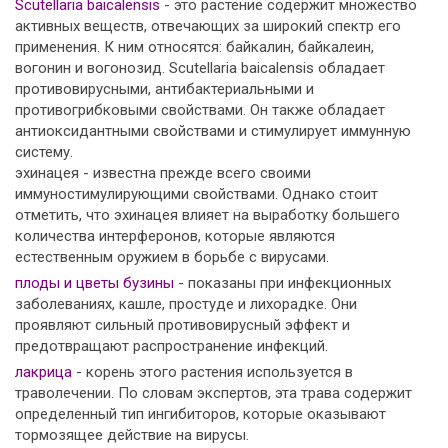
Scutellaria baicalensis
- это растение содержит множество
активных веществ, отвечающих за широкий спектр его
применения. К ним относятся: байкалин, байкалеин,
вогонин и вогонозид. Scutellaria baicalensis обладает
противовирусными, антибактериальными и
противогрибковыми свойствами. Он также обладает
антиоксидантными свойствами и стимулирует иммунную
систему.
эхинацея - известна прежде всего своими
иммуностимулирующими свойствами. Однако стоит
отметить, что эхинацея влияет на выработку большего
количества интерферонов, которые являются
естественным оружием в борьбе с вирусами.
плоды и цветы бузины
- показаны при инфекционных
заболеваниях, кашле, простуде и лихорадке. Они
проявляют сильный противовирусный эффект и
предотвращают распространение инфекций.
лакрица
- корень этого растения используется в
траволечении. По словам экспертов, эта трава содержит
определенный тип ингибиторов, которые оказывают
тормозящее действие на вирусы.