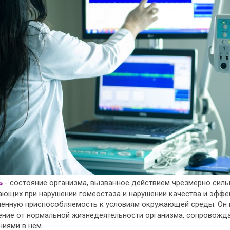
ь
- состояние организма, вызванное действием чрезмерно силь
ающих при нарушении гомеостаза и нарушении качества и эффе
ченную приспособляемость к условиям окружающей среды. Он п
ение от нормальной жизнедеятельности организма, сопровож
иями в нем.