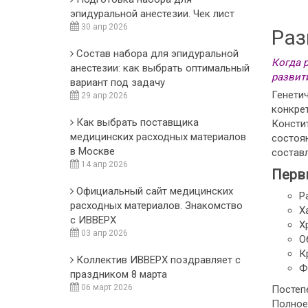
эпидуральной анестезии. Чек лист
30 апр 2026
Раз
Состав набора для эпидуральной
Когда 
анестезии: как выбрать оптимальный
развит
вариант под задачу
Генети
29 апр 2026
конкре
Как выбрать поставщика
Консти
медицинских расходных материалов
состоян
в Москве
состав
14 апр 2026
Перв
Официальный сайт медицинских
Р
расходных материалов. Знакомство
Х
с ИВВЕРХ
Х
03 апр 2026
О
К
Коллектив ИВВЕРХ поздравляет с
Ф
праздником 8 марта
06 март 2026
Постеп
Полное 