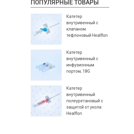
ПОПУЛЯРНЫЕ ТОВАРЫ
Катетер
внутривенный с
клапаном
тефлоновый Healflon
Катетер
внутривенный с
инфузионным
портом, 18G
Катетер
внутривенный
полеуретановый с
защитой от укола
Healflon