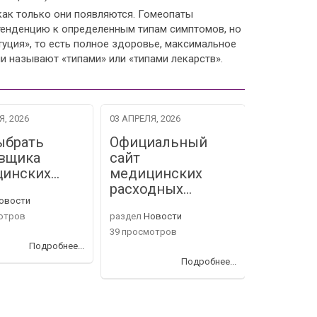
как только они появляются. Гомеопаты
 тенденцию к определенным типам симптомов, но
туция», то есть полное здоровье, максимальное
и называют «типами» или «
типами лекарств
».
Я, 2026
03 АПРЕЛЯ, 2026
06 МАРТА, 2
ыбрать
Официальный
Коллек
вщика
сайт
ИВВЕР
цинских…
медицинских
поздрав
расходных…
овости
раздел
Нов
отров
раздел
Новости
39 просмот
39 просмотров
Подробнее...
Подробнее...