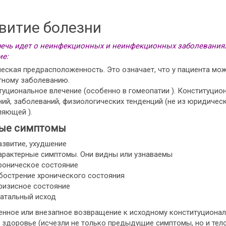
витие болезни
речь идет о неинфекционных и неинфекционных заболеваниях
ие:
ческая предрасположенность. Это означает, что у пациента мо
тному заболеванию.
туциональное влечение (особенно в гомеопатии ). Конституци
ий, заболеваний, физиологических тенденций (не из юридическо
ляющей ).
ые симптомы
азвитие, ухудшение
арактерные симптомы. Они видны или узнаваемы
роническое состояние
бострение хронического состояния
ризисное состояние
атальный исход
енное или внезапное возвращение к исходному конституционал
здоровье (исчезли не только предыдущие симптомы, но и тело