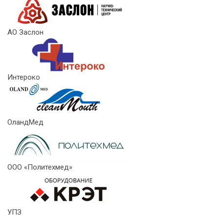
АО Заслон
Интероко
ОландМед
ООО «Политехмед»
УПЗ