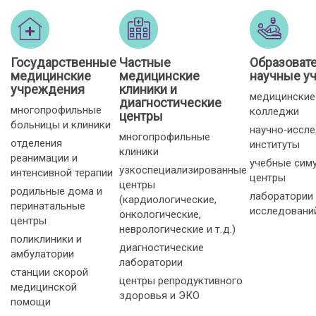
Государственные
Частные
Образоват
медицинские
медицинские
научные у
учреждения
клиники и
медицинские
диагностические
многопрофильные
колледжи
центры
больницы и клиники
научно‑иссл
многопрофильные
отделения
институты
клиники
реанимации и
учебные сим
узкоспециализированные
интенсивной терапии
центры
центры
родильные дома и
лаборатории
(кардиологические,
перинатальные
исследовани
онкологические,
центры
неврологические и т. д.)
поликлиники и
диагностические
амбулатории
лаборатории
станции скорой
центры репродуктивного
медицинской
здоровья и ЭКО
помощи