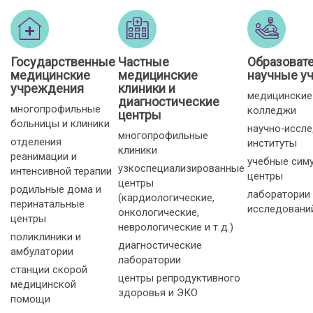
Государственные
Частные
Образоват
медицинские
медицинские
научные у
учреждения
клиники и
медицинские
диагностические
многопрофильные
колледжи
центры
больницы и клиники
научно‑иссл
многопрофильные
отделения
институты
клиники
реанимации и
учебные сим
узкоспециализированные
интенсивной терапии
центры
центры
родильные дома и
лаборатории
(кардиологические,
перинатальные
исследовани
онкологические,
центры
неврологические и т. д.)
поликлиники и
диагностические
амбулатории
лаборатории
станции скорой
центры репродуктивного
медицинской
здоровья и ЭКО
помощи