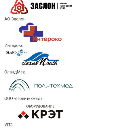
АО Заслон
Интероко
ОландМед
ООО «Политехмед»
УПЗ