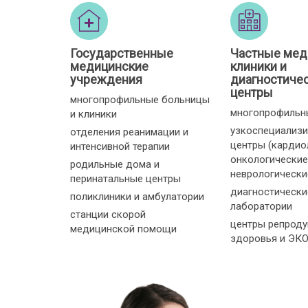
Государственные
Частные мед
медицинские
клиники и
учреждения
диагностиче
центры
многопрофильные больницы
многопрофильн
и клиники
узкоспециализ
отделения реанимации и
центры (кардио
интенсивной терапии
онкологические
родильные дома и
неврологические 
перинатальные центры
диагностически
поликлиники и амбулатории
лаборатории
станции скорой
центры репроду
медицинской помощи
здоровья и ЭК