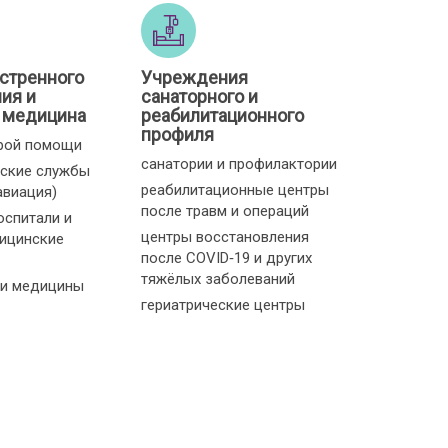
стренного
Учреждения
ия и
санаторного и
 медицина
реабилитационного
профиля
рой помощи
санатории и профилактории
ские службы
реабилитационные центры
авиация)
после травм и операций
оспитали и
центры восстановления
ицинские
после COVID‑19 и других
тяжёлых заболеваний
и медицины
гериатрические центры