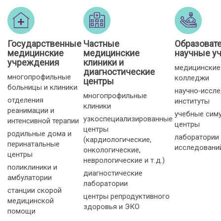
Государственные
Частные
Образоват
медицинские
медицинские
научные у
учреждения
клиники и
медицинские
диагностические
многопрофильные
колледжи
центры
больницы и клиники
научно‑иссл
многопрофильные
отделения
институты
клиники
реанимации и
учебные сим
узкоспециализированные
интенсивной терапии
центры
центры
родильные дома и
лаборатории
(кардиологические,
перинатальные
исследовани
онкологические,
центры
неврологические и т. д.)
поликлиники и
диагностические
амбулатории
лаборатории
станции скорой
центры репродуктивного
медицинской
здоровья и ЭКО
помощи