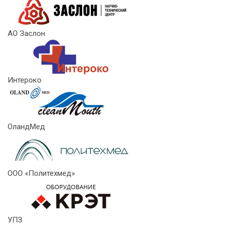
АО Заслон
Интероко
ОландМед
ООО «Политехмед»
УПЗ