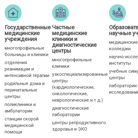
Государственные
Частные
Образоват
медицинские
медицинские
научные у
учреждения
клиники и
медицинские
диагностические
многопрофильные
колледжи
центры
больницы и клиники
научно‑иссл
многопрофильные
отделения
институты
клиники
реанимации и
учебные сим
узкоспециализированные
интенсивной терапии
центры
центры
родильные дома и
лаборатории
(кардиологические,
перинатальные
исследовани
онкологические,
центры
неврологические и т. д.)
поликлиники и
диагностические
амбулатории
лаборатории
станции скорой
центры репродуктивного
медицинской
здоровья и ЭКО
помощи