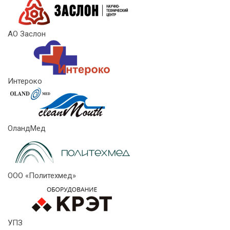
АО Заслон
Интероко
ОландМед
ООО «Политехмед»
УПЗ