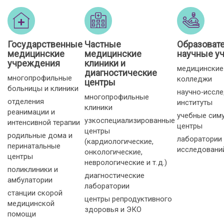
Государственные
Частные
Образоват
медицинские
медицинские
научные у
учреждения
клиники и
медицинские
диагностические
многопрофильные
колледжи
центры
больницы и клиники
научно‑иссл
многопрофильные
отделения
институты
клиники
реанимации и
учебные сим
узкоспециализированные
интенсивной терапии
центры
центры
родильные дома и
лаборатории
(кардиологические,
перинатальные
исследовани
онкологические,
центры
неврологические и т. д.)
поликлиники и
диагностические
амбулатории
лаборатории
станции скорой
центры репродуктивного
медицинской
здоровья и ЭКО
помощи