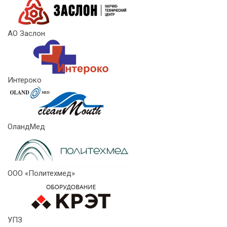
АО Заслон
Интероко
ОландМед
ООО «Политехмед»
УПЗ