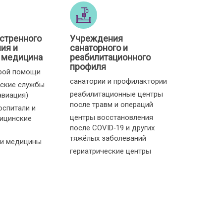
стренного
Учреждения
ия и
санаторного и
 медицина
реабилитационного
профиля
рой помощи
санатории и профилактории
ские службы
реабилитационные центры
авиация)
после травм и операций
оспитали и
центры восстановления
ицинские
после COVID‑19 и других
тяжёлых заболеваний
и медицины
гериатрические центры