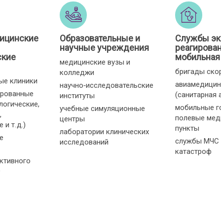
ицинские
Образовательные и
Службы эк
научные учреждения
реагирован
ские
мобильная
медицинские вузы и
бригады ско
колледжи
ые клиники
авиамедицин
научно‑исследовательские
ированные
(санитарная 
институты
логические,
мобильные г
учебные симуляционные
,
полевые мед
центры
и т. д.)
пункты
лаборатории клинических
е
службы МЧС 
исследований
катастроф
ктивного
О