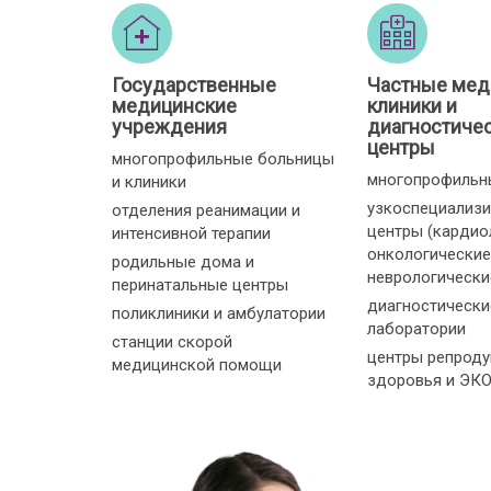
Государственные
Частные мед
медицинские
клиники и
учреждения
диагностиче
центры
многопрофильные больницы
многопрофильн
и клиники
узкоспециализ
отделения реанимации и
центры (кардио
интенсивной терапии
онкологические
родильные дома и
неврологические 
перинатальные центры
диагностически
поликлиники и амбулатории
лаборатории
станции скорой
центры репроду
медицинской помощи
здоровья и ЭК