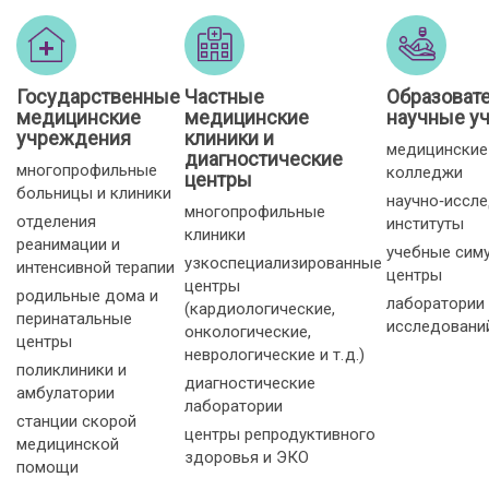
Государственные
Частные
Образоват
медицинские
медицинские
научные у
учреждения
клиники и
медицинские
диагностические
многопрофильные
колледжи
центры
больницы и клиники
научно‑иссл
многопрофильные
отделения
институты
клиники
реанимации и
учебные сим
узкоспециализированные
интенсивной терапии
центры
центры
родильные дома и
лаборатории
(кардиологические,
перинатальные
исследовани
онкологические,
центры
неврологические и т. д.)
поликлиники и
диагностические
амбулатории
лаборатории
станции скорой
центры репродуктивного
медицинской
здоровья и ЭКО
помощи