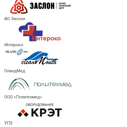
АО Заслон
Интероко
ОландМед
ООО «Политехмед»
УПЗ