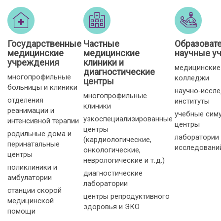
Государственные
Частные
Образоват
медицинские
медицинские
научные у
учреждения
клиники и
медицинские
диагностические
многопрофильные
колледжи
центры
больницы и клиники
научно‑иссл
многопрофильные
отделения
институты
клиники
реанимации и
учебные сим
узкоспециализированные
интенсивной терапии
центры
центры
родильные дома и
лаборатории
(кардиологические,
перинатальные
исследовани
онкологические,
центры
неврологические и т. д.)
поликлиники и
диагностические
амбулатории
лаборатории
станции скорой
центры репродуктивного
медицинской
здоровья и ЭКО
помощи