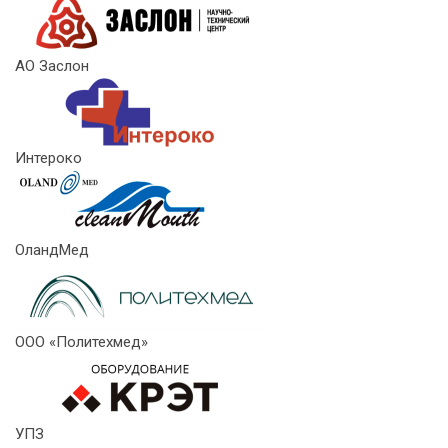
АО Заслон
Интероко
ОландМед
ООО «Политехмед»
УПЗ