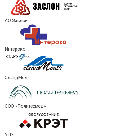
АО Заслон
Интероко
ОландМед
ООО «Политехмед»
УПЗ