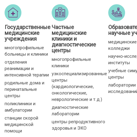
Государственные
Частные
Образоват
медицинские
медицинские
научные у
учреждения
клиники и
медицинские
диагностические
многопрофильные
колледжи
центры
больницы и клиники
научно‑иссл
многопрофильные
отделения
институты
клиники
реанимации и
учебные сим
узкоспециализированные
интенсивной терапии
центры
центры
родильные дома и
лаборатории
(кардиологические,
перинатальные
исследовани
онкологические,
центры
неврологические и т. д.)
поликлиники и
диагностические
амбулатории
лаборатории
станции скорой
центры репродуктивного
медицинской
здоровья и ЭКО
помощи