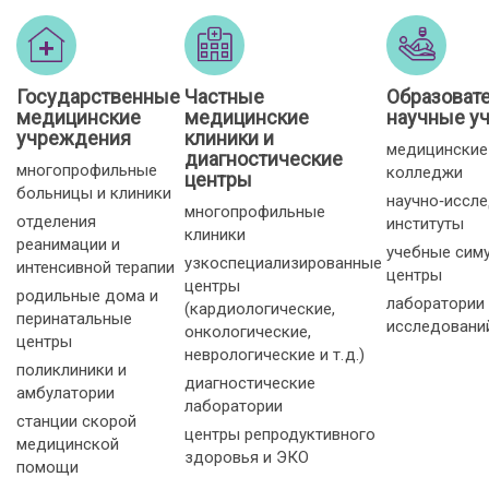
Государственные
Частные
Образоват
медицинские
медицинские
научные у
учреждения
клиники и
медицинские
диагностические
многопрофильные
колледжи
центры
больницы и клиники
научно‑иссл
многопрофильные
отделения
институты
клиники
реанимации и
учебные сим
узкоспециализированные
интенсивной терапии
центры
центры
родильные дома и
лаборатории
(кардиологические,
перинатальные
исследовани
онкологические,
центры
неврологические и т. д.)
поликлиники и
диагностические
амбулатории
лаборатории
станции скорой
центры репродуктивного
медицинской
здоровья и ЭКО
помощи