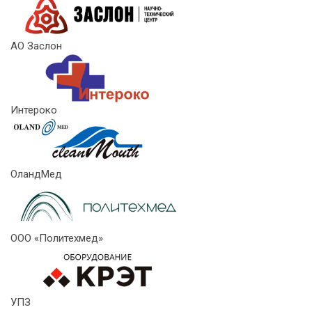
АО Заслон
Интероко
ОландМед
ООО «Политехмед»
УПЗ