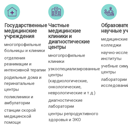
Государственные
Частные
Образоват
медицинские
медицинские
научные у
учреждения
клиники и
медицинские
диагностические
многопрофильные
колледжи
центры
больницы и клиники
научно‑иссл
многопрофильные
отделения
институты
клиники
реанимации и
учебные сим
узкоспециализированные
интенсивной терапии
центры
центры
родильные дома и
лаборатории
(кардиологические,
перинатальные
исследовани
онкологические,
центры
неврологические и т. д.)
поликлиники и
диагностические
амбулатории
лаборатории
станции скорой
центры репродуктивного
медицинской
здоровья и ЭКО
помощи