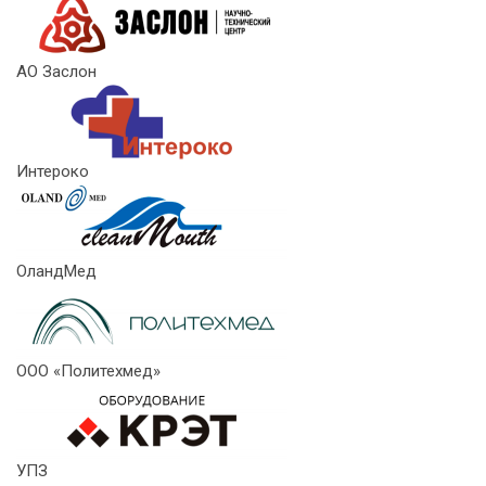
АО Заслон
Интероко
ОландМед
ООО «Политехмед»
УПЗ