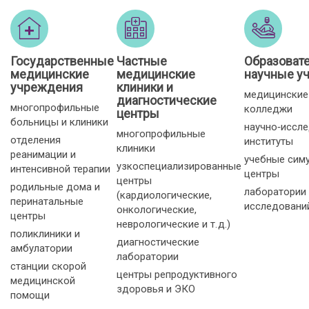
Государственные
Частные
Образоват
медицинские
медицинские
научные у
учреждения
клиники и
медицинские
диагностические
многопрофильные
колледжи
центры
больницы и клиники
научно‑иссл
многопрофильные
отделения
институты
клиники
реанимации и
учебные сим
узкоспециализированные
интенсивной терапии
центры
центры
родильные дома и
лаборатории
(кардиологические,
перинатальные
исследовани
онкологические,
центры
неврологические и т. д.)
поликлиники и
диагностические
амбулатории
лаборатории
станции скорой
центры репродуктивного
медицинской
здоровья и ЭКО
помощи