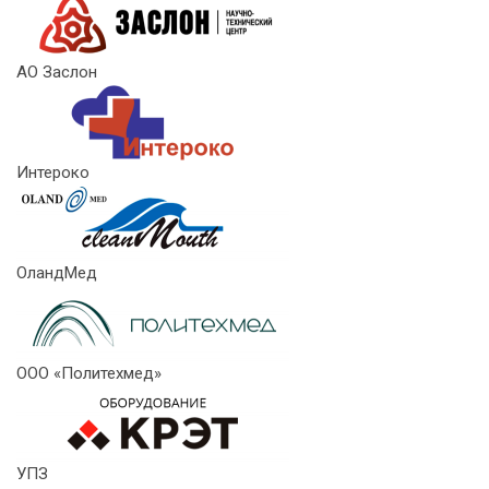
АО Заслон
Интероко
ОландМед
ООО «Политехмед»
УПЗ