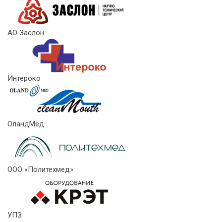
АО Заслон
Интероко
ОландМед
ООО «Политехмед»
УПЗ