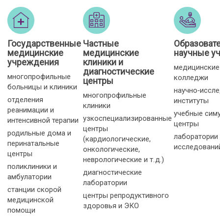
Государственные
Частные
Образоват
медицинские
медицинские
научные у
учреждения
клиники и
медицинские
диагностические
многопрофильные
колледжи
центры
больницы и клиники
научно‑иссл
многопрофильные
отделения
институты
клиники
реанимации и
учебные сим
узкоспециализированные
интенсивной терапии
центры
центры
родильные дома и
лаборатории
(кардиологические,
перинатальные
исследовани
онкологические,
центры
неврологические и т. д.)
поликлиники и
диагностические
амбулатории
лаборатории
станции скорой
центры репродуктивного
медицинской
здоровья и ЭКО
помощи