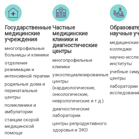
Государственные
Частные
Образоват
медицинские
медицинские
научные у
учреждения
клиники и
медицинские
диагностические
многопрофильные
колледжи
центры
больницы и клиники
научно‑иссл
многопрофильные
отделения
институты
клиники
реанимации и
учебные сим
узкоспециализированные
интенсивной терапии
центры
центры
родильные дома и
лаборатории
(кардиологические,
перинатальные
исследовани
онкологические,
центры
неврологические и т. д.)
поликлиники и
диагностические
амбулатории
лаборатории
станции скорой
центры репродуктивного
медицинской
здоровья и ЭКО
помощи