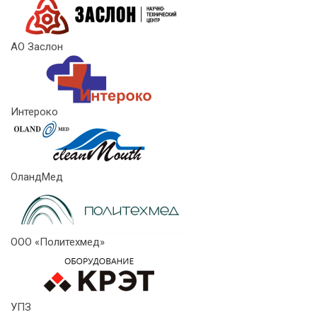
АО Заслон
Интероко
ОландМед
ООО «Политехмед»
УПЗ