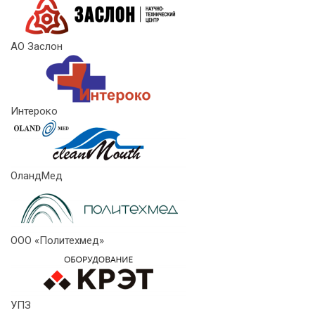
АО Заслон
Интероко
ОландМед
ООО «Политехмед»
УПЗ