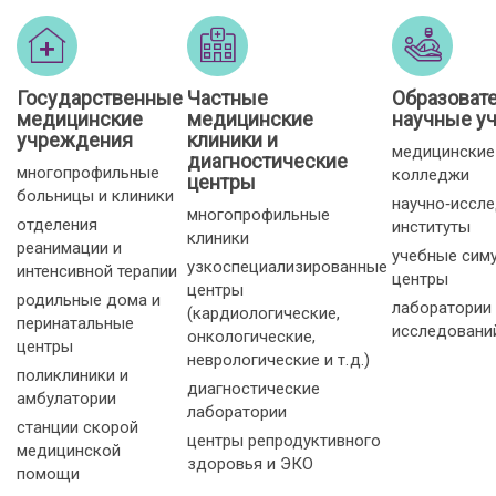
Государственные
Частные
Образоват
медицинские
медицинские
научные у
учреждения
клиники и
медицинские
диагностические
многопрофильные
колледжи
центры
больницы и клиники
научно‑иссл
многопрофильные
отделения
институты
клиники
реанимации и
учебные сим
узкоспециализированные
интенсивной терапии
центры
центры
родильные дома и
лаборатории
(кардиологические,
перинатальные
исследовани
онкологические,
центры
неврологические и т. д.)
поликлиники и
диагностические
амбулатории
лаборатории
станции скорой
центры репродуктивного
медицинской
здоровья и ЭКО
помощи