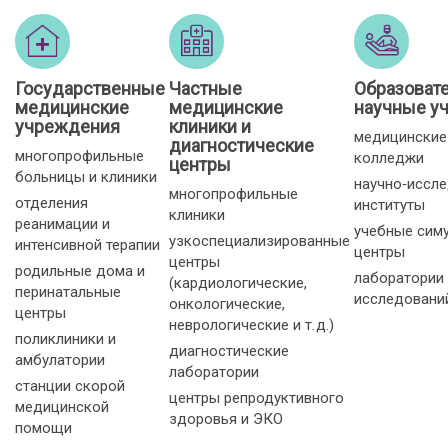
Государственные
Частные
Образоват
медицинские
медицинские
научные у
учреждения
клиники и
медицинские
диагностические
многопрофильные
колледжи
центры
больницы и клиники
научно‑иссл
многопрофильные
отделения
институты
клиники
реанимации и
учебные сим
узкоспециализированные
интенсивной терапии
центры
центры
родильные дома и
лаборатории
(кардиологические,
перинатальные
исследовани
онкологические,
центры
неврологические и т. д.)
поликлиники и
диагностические
амбулатории
лаборатории
станции скорой
центры репродуктивного
медицинской
здоровья и ЭКО
помощи