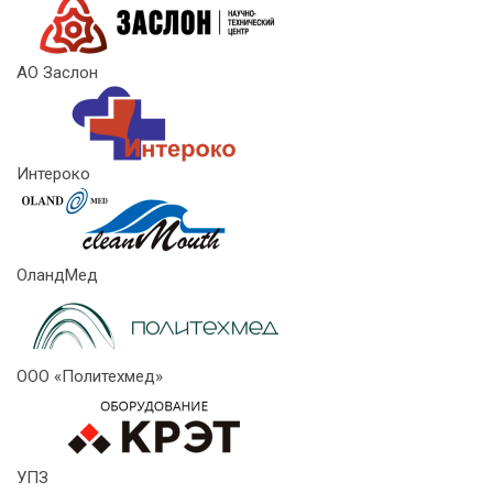
АО Заслон
Интероко
ОландМед
ООО «Политехмед»
УПЗ