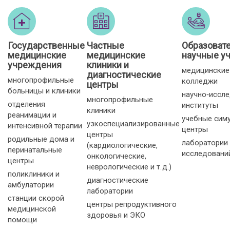
Государственные
Частные
Образоват
медицинские
медицинские
научные у
учреждения
клиники и
медицинские
диагностические
многопрофильные
колледжи
центры
больницы и клиники
научно‑иссл
многопрофильные
отделения
институты
клиники
реанимации и
учебные сим
узкоспециализированные
интенсивной терапии
центры
центры
родильные дома и
лаборатории
(кардиологические,
перинатальные
исследовани
онкологические,
центры
неврологические и т. д.)
поликлиники и
диагностические
амбулатории
лаборатории
станции скорой
центры репродуктивного
медицинской
здоровья и ЭКО
помощи