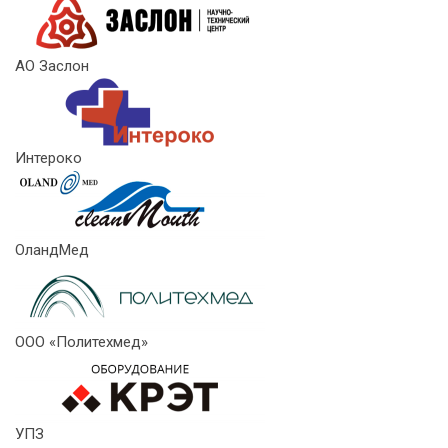
АО Заслон
Интероко
ОландМед
ООО «Политехмед»
УПЗ