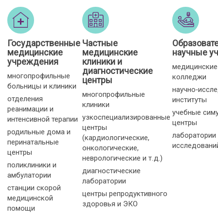
Государственные
Частные
Образоват
медицинские
медицинские
научные у
учреждения
клиники и
медицинские
диагностические
многопрофильные
колледжи
центры
больницы и клиники
научно‑иссл
многопрофильные
отделения
институты
клиники
реанимации и
учебные сим
узкоспециализированные
интенсивной терапии
центры
центры
родильные дома и
лаборатории
(кардиологические,
перинатальные
исследовани
онкологические,
центры
неврологические и т. д.)
поликлиники и
диагностические
амбулатории
лаборатории
станции скорой
центры репродуктивного
медицинской
здоровья и ЭКО
помощи