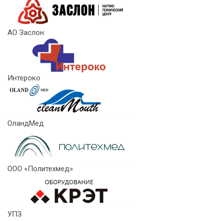
АО Заслон
Интероко
ОландМед
ООО «Политехмед»
УПЗ