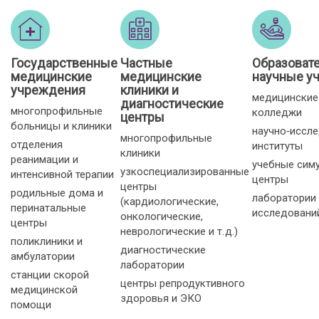
Государственные
Частные
Образоват
медицинские
медицинские
научные у
учреждения
клиники и
медицинские
диагностические
многопрофильные
колледжи
центры
больницы и клиники
научно‑иссл
многопрофильные
отделения
институты
клиники
реанимации и
учебные сим
узкоспециализированные
интенсивной терапии
центры
центры
родильные дома и
лаборатории
(кардиологические,
перинатальные
исследовани
онкологические,
центры
неврологические и т. д.)
поликлиники и
диагностические
амбулатории
лаборатории
станции скорой
центры репродуктивного
медицинской
здоровья и ЭКО
помощи