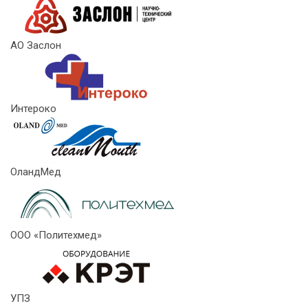
АО Заслон
Интероко
ОландМед
ООО «Политехмед»
УПЗ