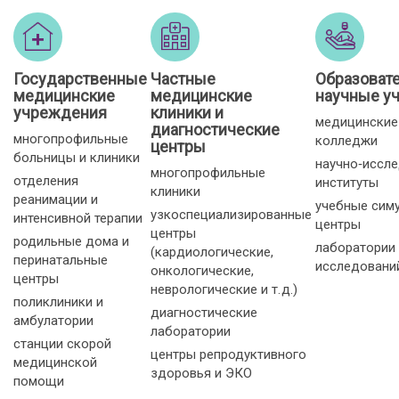
Государственные
Частные
Образоват
медицинские
медицинские
научные у
учреждения
клиники и
медицинские
диагностические
многопрофильные
колледжи
центры
больницы и клиники
научно‑иссл
многопрофильные
отделения
институты
клиники
реанимации и
учебные сим
узкоспециализированные
интенсивной терапии
центры
центры
родильные дома и
лаборатории
(кардиологические,
перинатальные
исследовани
онкологические,
центры
неврологические и т. д.)
поликлиники и
диагностические
амбулатории
лаборатории
станции скорой
центры репродуктивного
медицинской
здоровья и ЭКО
помощи