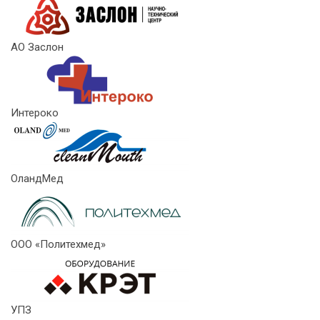
АО Заслон
Интероко
ОландМед
ООО «Политехмед»
УПЗ