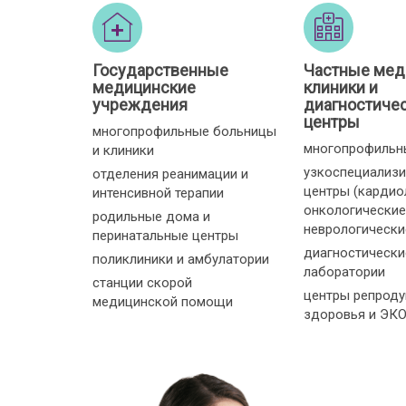
Государственные
Частные мед
медицинские
клиники и
учреждения
диагностиче
центры
многопрофильные больницы
многопрофильн
и клиники
узкоспециализ
отделения реанимации и
центры (кардио
интенсивной терапии
онкологические
родильные дома и
неврологические 
перинатальные центры
диагностически
поликлиники и амбулатории
лаборатории
станции скорой
центры репроду
медицинской помощи
здоровья и ЭК