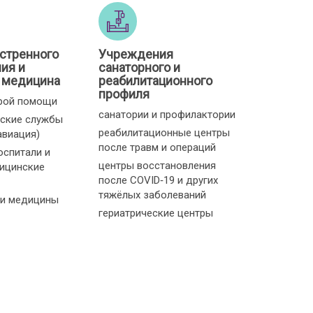
стренного
Учреждения
ия и
санаторного и
 медицина
реабилитационного
профиля
рой помощи
санатории и профилактории
ские службы
реабилитационные центры
авиация)
после травм и операций
оспитали и
центры восстановления
ицинские
после COVID‑19 и других
тяжёлых заболеваний
и медицины
гериатрические центры