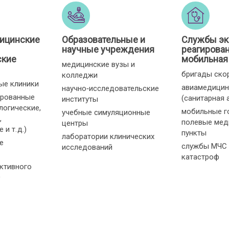
ицинские
Образовательные и
Службы эк
научные учреждения
реагирован
ские
мобильная
медицинские вузы и
бригады ско
колледжи
ые клиники
авиамедицин
научно‑исследовательские
ированные
(санитарная 
институты
логические,
мобильные г
учебные симуляционные
,
полевые мед
центры
и т. д.)
пункты
лаборатории клинических
е
службы МЧС 
исследований
катастроф
ктивного
О