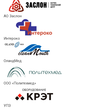
АО Заслон
Интероко
ОландМед
ООО «Политехмед»
УПЗ