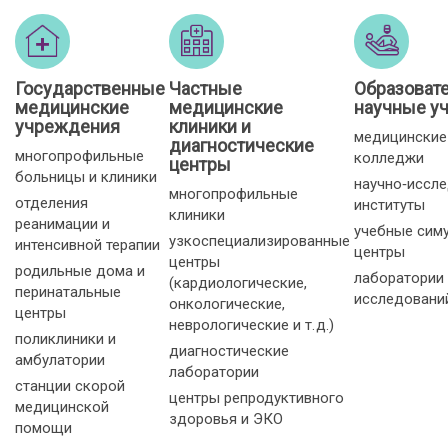
Государственные
Частные
Образоват
медицинские
медицинские
научные у
учреждения
клиники и
медицинские
диагностические
многопрофильные
колледжи
центры
больницы и клиники
научно‑иссл
многопрофильные
отделения
институты
клиники
реанимации и
учебные сим
узкоспециализированные
интенсивной терапии
центры
центры
родильные дома и
лаборатории
(кардиологические,
перинатальные
исследовани
онкологические,
центры
неврологические и т. д.)
поликлиники и
диагностические
амбулатории
лаборатории
станции скорой
центры репродуктивного
медицинской
здоровья и ЭКО
помощи