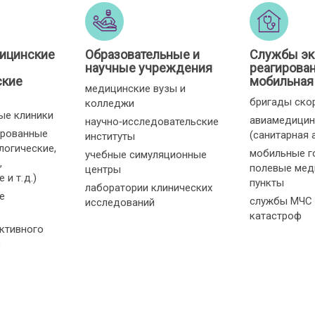
ицинские
Образовательные и
Службы эк
научные учреждения
реагирован
ские
мобильная
медицинские вузы и
бригады ско
колледжи
ые клиники
авиамедицин
научно‑исследовательские
ированные
(санитарная 
институты
логические,
мобильные г
учебные симуляционные
,
полевые мед
центры
и т. д.)
пункты
лаборатории клинических
е
службы МЧС 
исследований
катастроф
ктивного
О