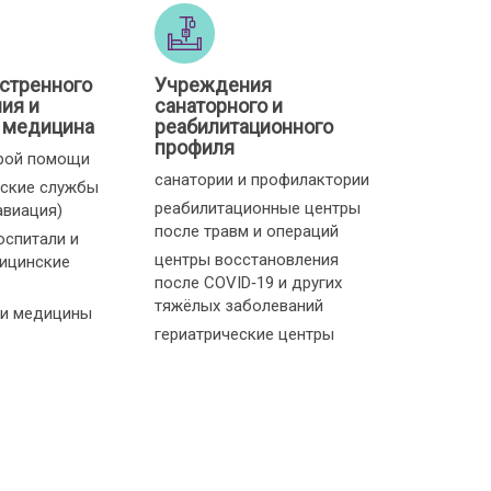
стренного
Учреждения
ия и
санаторного и
 медицина
реабилитационного
профиля
рой помощи
санатории и профилактории
ские службы
реабилитационные центры
авиация)
после травм и операций
оспитали и
центры восстановления
ицинские
после COVID‑19 и других
тяжёлых заболеваний
и медицины
гериатрические центры