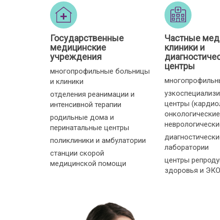
Государственные
Частные мед
медицинские
клиники и
учреждения
диагностиче
центры
многопрофильные больницы
многопрофильн
и клиники
узкоспециализ
отделения реанимации и
центры (кардио
интенсивной терапии
онкологические
родильные дома и
неврологические 
перинатальные центры
диагностически
поликлиники и амбулатории
лаборатории
станции скорой
центры репроду
медицинской помощи
здоровья и ЭК