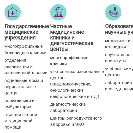
Государственные
Частные
Образоват
медицинские
медицинские
научные у
учреждения
клиники и
медицинские
диагностические
многопрофильные
колледжи
центры
больницы и клиники
научно‑иссл
многопрофильные
отделения
институты
клиники
реанимации и
учебные сим
узкоспециализированные
интенсивной терапии
центры
центры
родильные дома и
лаборатории
(кардиологические,
перинатальные
исследовани
онкологические,
центры
неврологические и т. д.)
поликлиники и
диагностические
амбулатории
лаборатории
станции скорой
центры репродуктивного
медицинской
здоровья и ЭКО
помощи