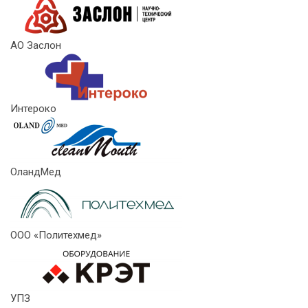
АО Заслон
Интероко
ОландМед
ООО «Политехмед»
УПЗ