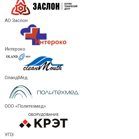
АО Заслон
Интероко
ОландМед
ООО «Политехмед»
УПЗ