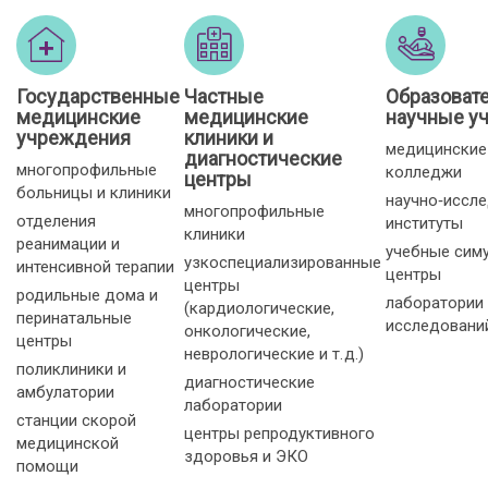
Государственные
Частные
Образоват
медицинские
медицинские
научные у
учреждения
клиники и
медицинские
диагностические
многопрофильные
колледжи
центры
больницы и клиники
научно‑иссл
многопрофильные
отделения
институты
клиники
реанимации и
учебные сим
узкоспециализированные
интенсивной терапии
центры
центры
родильные дома и
лаборатории
(кардиологические,
перинатальные
исследовани
онкологические,
центры
неврологические и т. д.)
поликлиники и
диагностические
амбулатории
лаборатории
станции скорой
центры репродуктивного
медицинской
здоровья и ЭКО
помощи