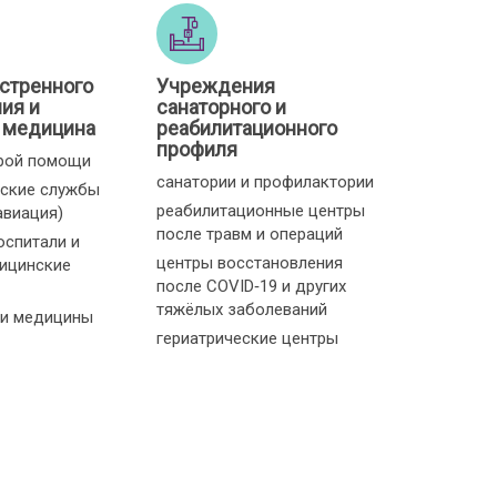
стренного
Учреждения
ия и
санаторного и
 медицина
реабилитационного
профиля
рой помощи
санатории и профилактории
ские службы
реабилитационные центры
авиация)
после травм и операций
оспитали и
центры восстановления
ицинские
после COVID‑19 и других
тяжёлых заболеваний
и медицины
гериатрические центры