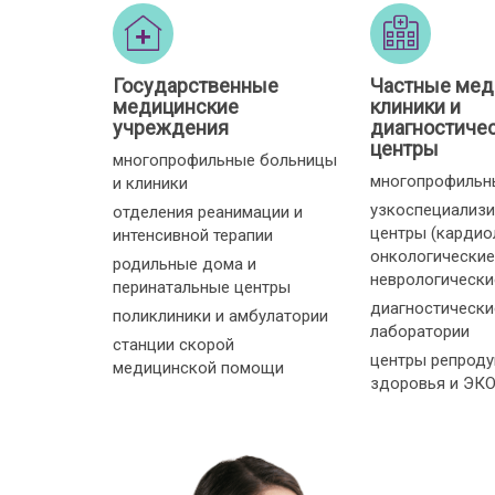
Государственные
Частные мед
медицинские
клиники и
учреждения
диагностиче
центры
многопрофильные больницы
многопрофильн
и клиники
узкоспециализ
отделения реанимации и
центры (кардио
интенсивной терапии
онкологические
родильные дома и
неврологические 
перинатальные центры
диагностически
поликлиники и амбулатории
лаборатории
станции скорой
центры репроду
медицинской помощи
здоровья и ЭК