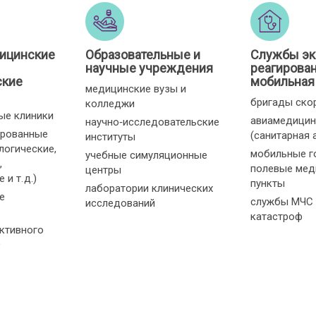
ицинские
Образовательные и
Службы эк
научные учреждения
реагирован
ские
мобильная
медицинские вузы и
бригады ско
колледжи
ые клиники
авиамедицин
научно‑исследовательские
ированные
(санитарная 
институты
логические,
мобильные г
учебные симуляционные
,
полевые мед
центры
и т. д.)
пункты
лаборатории клинических
е
службы МЧС 
исследований
катастроф
ктивного
О