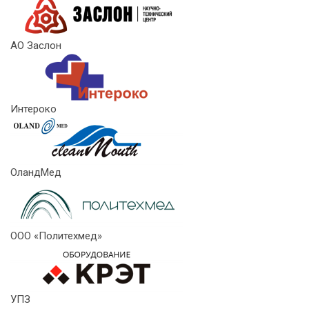
АО Заслон
Интероко
ОландМед
ООО «Политехмед»
УПЗ