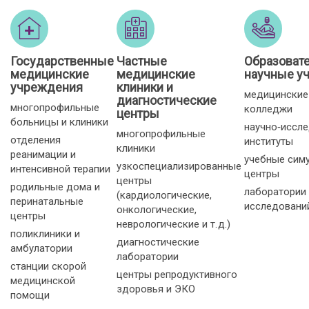
Государственные
Частные
Образоват
медицинские
медицинские
научные у
учреждения
клиники и
медицинские
диагностические
многопрофильные
колледжи
центры
больницы и клиники
научно‑иссл
многопрофильные
отделения
институты
клиники
реанимации и
учебные сим
узкоспециализированные
интенсивной терапии
центры
центры
родильные дома и
лаборатории
(кардиологические,
перинатальные
исследовани
онкологические,
центры
неврологические и т. д.)
поликлиники и
диагностические
амбулатории
лаборатории
станции скорой
центры репродуктивного
медицинской
здоровья и ЭКО
помощи