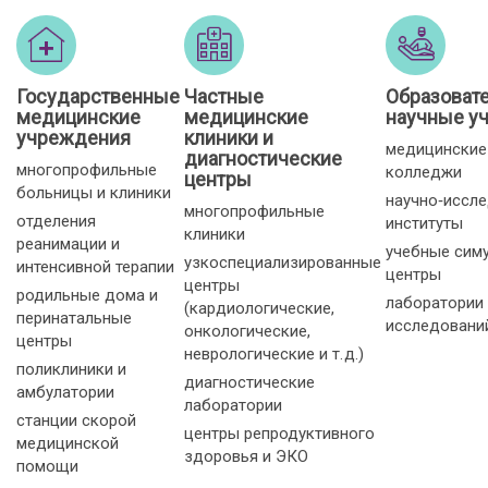
Государственные
Частные
Образоват
медицинские
медицинские
научные у
учреждения
клиники и
медицинские
диагностические
многопрофильные
колледжи
центры
больницы и клиники
научно‑иссл
многопрофильные
отделения
институты
клиники
реанимации и
учебные сим
узкоспециализированные
интенсивной терапии
центры
центры
родильные дома и
лаборатории
(кардиологические,
перинатальные
исследовани
онкологические,
центры
неврологические и т. д.)
поликлиники и
диагностические
амбулатории
лаборатории
станции скорой
центры репродуктивного
медицинской
здоровья и ЭКО
помощи