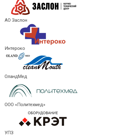
АО Заслон
Интероко
ОландМед
ООО «Политехмед»
УПЗ