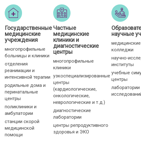
Государственные
Частные
Образоват
медицинские
медицинские
научные у
учреждения
клиники и
медицинские
диагностические
многопрофильные
колледжи
центры
больницы и клиники
научно‑иссл
многопрофильные
отделения
институты
клиники
реанимации и
учебные сим
узкоспециализированные
интенсивной терапии
центры
центры
родильные дома и
лаборатории
(кардиологические,
перинатальные
исследовани
онкологические,
центры
неврологические и т. д.)
поликлиники и
диагностические
амбулатории
лаборатории
станции скорой
центры репродуктивного
медицинской
здоровья и ЭКО
помощи