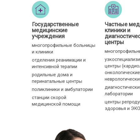
Государственные
Частные мед
медицинские
клиники и
учреждения
диагностиче
центры
многопрофильные больницы
многопрофильн
и клиники
узкоспециализ
отделения реанимации и
центры (кардио
интенсивной терапии
онкологические
родильные дома и
неврологические 
перинатальные центры
диагностически
поликлиники и амбулатории
лаборатории
станции скорой
центры репроду
медицинской помощи
здоровья и ЭК