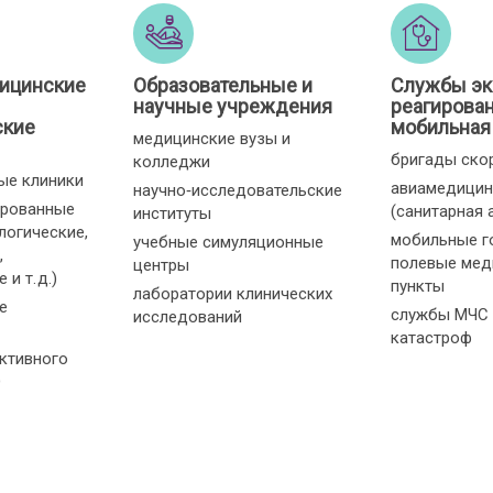
ицинские
Образовательные и
Службы эк
научные учреждения
реагирован
ские
мобильная
медицинские вузы и
бригады ско
колледжи
ые клиники
авиамедицин
научно‑исследовательские
ированные
(санитарная 
институты
логические,
мобильные г
учебные симуляционные
,
полевые мед
центры
и т. д.)
пункты
лаборатории клинических
е
службы МЧС 
исследований
катастроф
ктивного
О