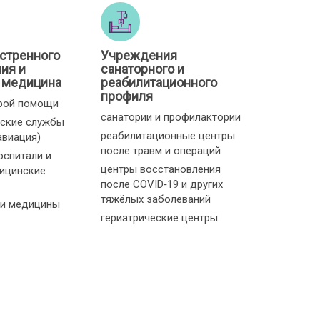
стренного
Учреждения
ия и
санаторного и
 медицина
реабилитационного
профиля
рой помощи
санатории и профилактории
ские службы
реабилитационные центры
авиация)
после травм и операций
оспитали и
центры восстановления
ицинские
после COVID‑19 и других
тяжёлых заболеваний
и медицины
гериатрические центры