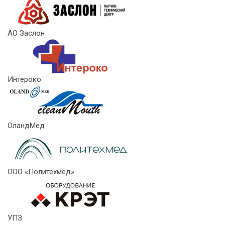
АО Заслон
Интероко
ОландМед
ООО «Политехмед»
УПЗ