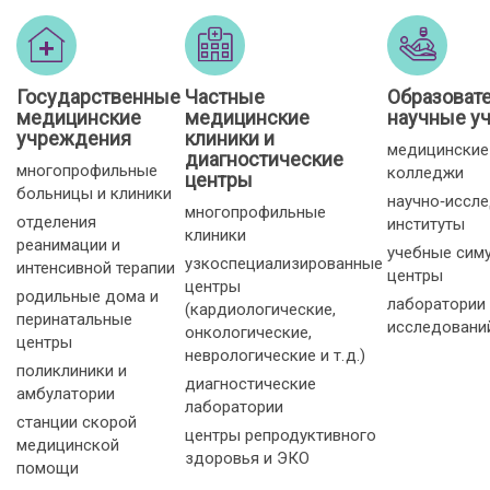
Государственные
Частные
Образоват
медицинские
медицинские
научные у
учреждения
клиники и
медицинские
диагностические
многопрофильные
колледжи
центры
больницы и клиники
научно‑иссл
многопрофильные
отделения
институты
клиники
реанимации и
учебные сим
узкоспециализированные
интенсивной терапии
центры
центры
родильные дома и
лаборатории
(кардиологические,
перинатальные
исследовани
онкологические,
центры
неврологические и т. д.)
поликлиники и
диагностические
амбулатории
лаборатории
станции скорой
центры репродуктивного
медицинской
здоровья и ЭКО
помощи