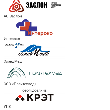
АО Заслон
Интероко
ОландМед
ООО «Политехмед»
УПЗ