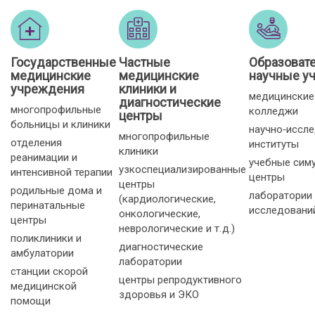
Государственные
Частные
Образоват
медицинские
медицинские
научные у
учреждения
клиники и
медицинские
диагностические
многопрофильные
колледжи
центры
больницы и клиники
научно‑иссл
многопрофильные
отделения
институты
клиники
реанимации и
учебные сим
узкоспециализированные
интенсивной терапии
центры
центры
родильные дома и
лаборатории
(кардиологические,
перинатальные
исследовани
онкологические,
центры
неврологические и т. д.)
поликлиники и
диагностические
амбулатории
лаборатории
станции скорой
центры репродуктивного
медицинской
здоровья и ЭКО
помощи